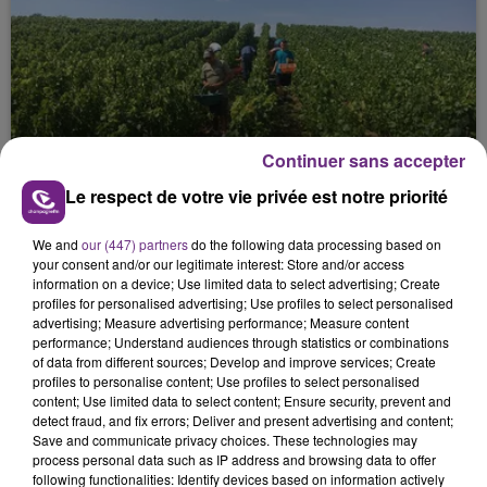
L'INSPECTION DU TRAVAIL RAPPELLE À
Continuer sans accepter
L'ORDRE SUR LES CONDITIONS DE...
Le respect de votre vie privée est notre priorité
Alors que les dates de début des vendange 2026
s'est avéré être plus précoce que prévu,
We and
our (447) partners
do the following data processing based on
l'inspection du Travail en profite pour rappeler
your consent and/or our legitimate interest: Store and/or access
information on a device; Use limited data to select advertising; Create
les conditions de...
profiles for personalised advertising; Use profiles to select personalised
advertising; Measure advertising performance; Measure content
performance; Understand audiences through statistics or combinations
of data from different sources; Develop and improve services; Create
profiles to personalise content; Use profiles to select personalised
content; Use limited data to select content; Ensure security, prevent and
detect fraud, and fix errors; Deliver and present advertising and content;
UN FEU DE REMORQUE BLOQUE LA
Save and communicate privacy choices. These technologies may
CIRCULATION DANS LES ARDENNES
process personal data such as IP address and browsing data to offer
Un feu de remorque s'est déclaré ce mercredi en
following functionalities: Identify devices based on information actively