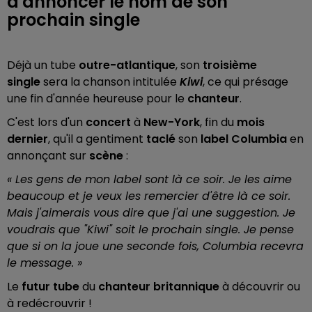
d'annoncer le nom de son
prochain single
Déjà un tube
outre-atlantique
, son
troisième
single
sera la chanson intitulée
Kiwi
, ce qui présage
une fin d'année heureuse pour le
chanteur
.
C'est lors d'un
concert
à
New-York
, fin du
mois
dernier
, qu'il a gentiment
taclé
son
label Columbia
en
annonçant sur
scène
:
«
Les gens de mon label sont là ce soir. Je les aime
beaucoup et je veux les remercier d'être là ce soir.
Mais j'aimerais vous dire que j'ai une suggestion. Je
voudrais que "Kiwi" soit le prochain single. Je pense
que si on la joue une seconde fois, Columbia recevra
le message.
»
Le
futur tube
du
chanteur britannique
à découvrir ou
à redécrouvrir !