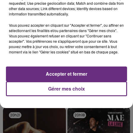
requested; Use precise geolocation data; Match and combine data from
fin de matinée sur l'A34.
other data sources; Link different devices; Identify devices based on
information transmitted automatically.
TITRES DIFFUSÉS
Vous pouvez accepter en cliquant sur "Accepter et fermer", ou affiner en
sélectionnant les finalités et/ou partenaires dans "Gérer mes choix".
20h27
20h27
20h23
20h23
Vous pouvez également refuser en cliquant sur "Continuer sans
accepter". Vos préférences ne s'appliqueront que pour ce site. Vous
pouvez mettre à jour vos choix, ou retirer votre consentement à tout
moment via le lien "Gérer les cookies" situé en bas de chaque page.
Accepter et fermer
Gérer mes choix
MAROON 5
OFENBACH & STARSAILOR
This Love
Four To The Floor
20h21
20h21
20h18
20h18