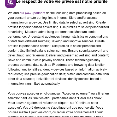
Le respect de votre vie privée est notre priorité
LE MAGASIN JOUÉCLUB DE REIMS FERME
We and
our (447) partners
do the following data processing based on
SES PORTES
your consent and/or our legitimate interest: Store and/or access
information on a device; Use limited data to select advertising; Create
C'était l'une des institutions du centre-ville
profiles for personalised advertising; Use profiles to select personalised
rémois. Le magasin JouéClub est contraint de
advertising; Measure advertising performance; Measure content
fermer ses portes.
performance; Understand audiences through statistics or combinations
TITRES DIFFUSÉS
of data from different sources; Develop and improve services; Create
profiles to personalise content; Use profiles to select personalised
content; Use limited data to select content; Ensure security, prevent and
detect fraud, and fix errors; Deliver and present advertising and content;
15h48
15h48
15h44
15h44
Save and communicate privacy choices. These technologies may
process personal data such as IP address and browsing data to offer
following functionalities: Identify devices based on information actively
requested; Use precise geolocation data; Match and combine data from
other data sources; Link different devices; Identify devices based on
information transmitted automatically.
Vous pouvez accepter en cliquant sur "Accepter et fermer", ou affiner en
sélectionnant les finalités et/ou partenaires dans "Gérer mes choix".
Vous pouvez également refuser en cliquant sur "Continuer sans
accepter". Vos préférences ne s'appliqueront que pour ce site. Vous
LINKIN PARK
MYLES SMITH & NIALL HORAN
pouvez mettre à jour vos choix, ou retirer votre consentement à tout
In The End
Drive Safe
moment via le lien "Gérer les cookies" situé en bas de chaque page.