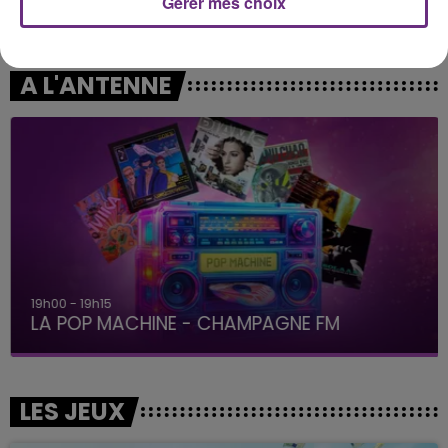
Gérer mes choix
GIMS
OLIVIA DEAN
Soleil
So Easy (to Fall In Love)
A L'ANTENNE
19h00 - 19h15
LA POP MACHINE - CHAMPAGNE FM
LES JEUX