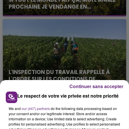
PROCHAINE JE VENDANGE EN...
La vendange en Champagne a débuté ce jeudi 6
août dans la commune de Montgueux (Aube). Du
jamais vu !
L'INSPECTION DU TRAVAIL RAPPELLE À
L'ORDRE SUR LES CONDITIONS DE...
Alors que les dates de début des vendange 2026
Continuer sans accepter
s'est avéré être plus précoce que prévu,
Le respect de votre vie privée est notre priorité
l'inspection du Travail en profite pour rappeler
TITRES DIFFUSÉS
les conditions de...
We and
our (447) partners
do the following data processing based on
your consent and/or our legitimate interest: Store and/or access
information on a device; Use limited data to select advertising; Create
6h00
6h00
5h57
5h57
profiles for personalised advertising; Use profiles to select personalised