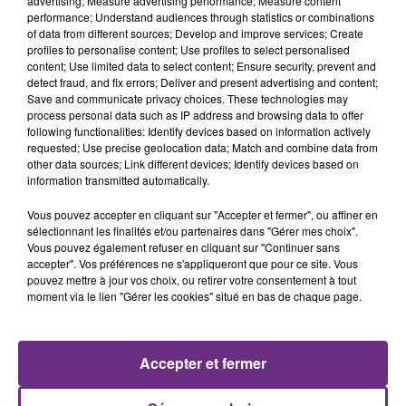
advertising; Measure advertising performance; Measure content
performance; Understand audiences through statistics or combinations
of data from different sources; Develop and improve services; Create
profiles to personalise content; Use profiles to select personalised
content; Use limited data to select content; Ensure security, prevent and
detect fraud, and fix errors; Deliver and present advertising and content;
Save and communicate privacy choices. These technologies may
process personal data such as IP address and browsing data to offer
following functionalities: Identify devices based on information actively
requested; Use precise geolocation data; Match and combine data from
other data sources; Link different devices; Identify devices based on
TEDDY SWIMS
TATU
Mr Know It All
All The Things She Said
information transmitted automatically.
Vous pouvez accepter en cliquant sur "Accepter et fermer", ou affiner en
5h54
5h54
5h52
5h52
sélectionnant les finalités et/ou partenaires dans "Gérer mes choix".
Vous pouvez également refuser en cliquant sur "Continuer sans
accepter". Vos préférences ne s'appliqueront que pour ce site. Vous
pouvez mettre à jour vos choix, ou retirer votre consentement à tout
moment via le lien "Gérer les cookies" situé en bas de chaque page.
Accepter et fermer