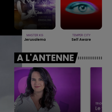
7h00 - 11h00
BEST OF
MASTER KG
TEMPER CITY
Jerusalema
Self Aware
A L'ANTENNE
11h00 - 16h00
Le week-end Champagne FM