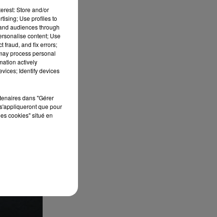
erest: Store and/or
tising; Use profiles to
tand audiences through
personalise content; Use
 fraud, and fix errors;
 may process personal
mation actively
vices; Identify devices
rtenaires dans "Gérer
s'appliqueront que pour
les cookies" situé en