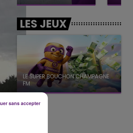
LES JEUX
LE SUPER BOUCHON CHAMPAGNE
FM
avec La Famille Champagne FM, à 8H10
uer sans accepter