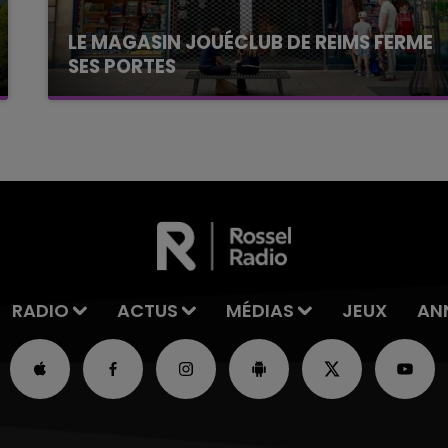
LE MAGASIN JOUÉCLUB DE REIMS FERME
SES PORTES
C'était l'une des institutions du centre-ville
rémois. Le magasin JouéClub est contraint de
fermer ses portes.
RADIO
ACTUS
MÉDIAS
JEUX
AN