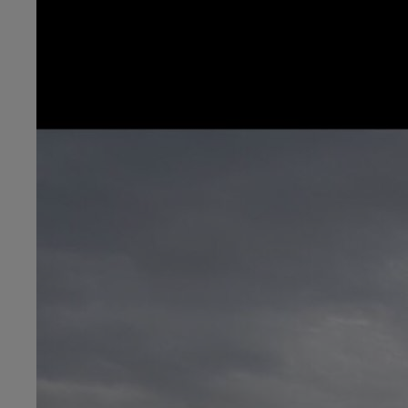
11h00 - 16h00
LE WEEK-END CHAMPAGNE FM
16h00 - 20h00
agne FM
Le Week-end Champagne 