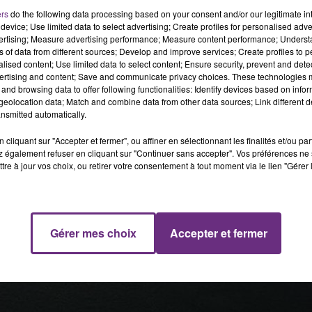
ers
do the following data processing based on your consent and/or our legitimate int
device; Use limited data to select advertising; Create profiles for personalised adver
vertising; Measure advertising performance; Measure content performance; Unders
ns of data from different sources; Develop and improve services; Create profiles to 
alised content; Use limited data to select content; Ensure security, prevent and detect
ertising and content; Save and communicate privacy choices. These technologies
and browsing data to offer following functionalities: Identify devices based on infor
eolocation data; Match and combine data from other data sources; Link different de
nsmitted automatically.
cliquant sur "Accepter et fermer", ou affiner en sélectionnant les finalités et/ou pa
 également refuser en cliquant sur "Continuer sans accepter". Vos préférences ne 
tre à jour vos choix, ou retirer votre consentement à tout moment via le lien "Gérer 
Gérer mes choix
Accepter et fermer