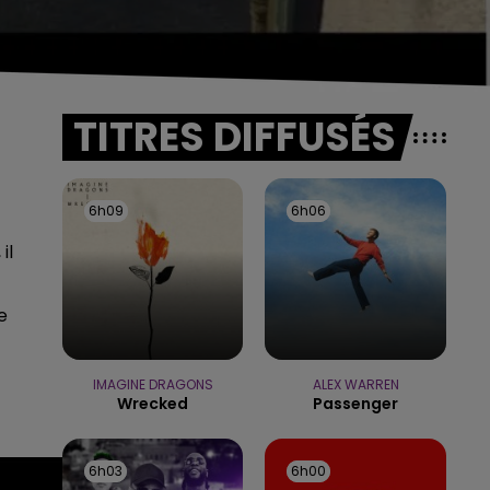
TITRES DIFFUSÉS
6h09
6h09
6h06
6h06
il
e
IMAGINE DRAGONS
ALEX WARREN
Wrecked
Passenger
6h03
6h03
6h00
6h00