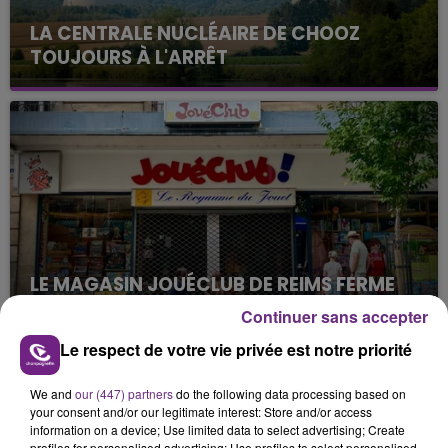
LA CENTRALE NUCLÉAIRE DE CHOOZ
TOUJOURS À L'ARRÊT
Cela fait déjà une semaine que la centrale
nucléaire ardennaise est à l'arrêt. Une situation
justifiée par la sécheresse intense qui est toujours
présente.
LE MAGASIN JOUÉCLUB DE REIMS FERME
SES PORTES
Continuer sans accepter
C'était l'une des institutions du centre-ville
Le respect de votre vie privée est notre priorité
rémois. Le magasin JouéClub est contraint de
fermer ses portes.
TITRES DIFFUSÉS
We and
our (447) partners
do the following data processing based on
your consent and/or our legitimate interest: Store and/or access
information on a device; Use limited data to select advertising; Create
profiles for personalised advertising; Use profiles to select personalised