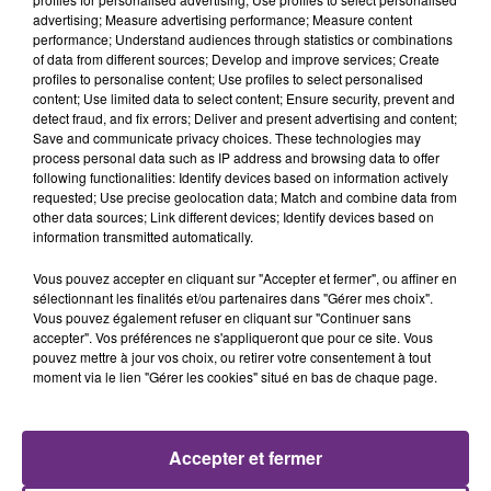
19h20
19h20
19h12
19h12
advertising; Measure advertising performance; Measure content
performance; Understand audiences through statistics or combinations
of data from different sources; Develop and improve services; Create
profiles to personalise content; Use profiles to select personalised
content; Use limited data to select content; Ensure security, prevent and
detect fraud, and fix errors; Deliver and present advertising and content;
Save and communicate privacy choices. These technologies may
process personal data such as IP address and browsing data to offer
following functionalities: Identify devices based on information actively
requested; Use precise geolocation data; Match and combine data from
other data sources; Link different devices; Identify devices based on
ALEX WARREN
OPHELIE WINTER
information transmitted automatically.
Fever Dream
Dieu M'a Donne La Foi
Vous pouvez accepter en cliquant sur "Accepter et fermer", ou affiner en
sélectionnant les finalités et/ou partenaires dans "Gérer mes choix".
19h08
19h08
19h04
19h04
Vous pouvez également refuser en cliquant sur "Continuer sans
accepter". Vos préférences ne s'appliqueront que pour ce site. Vous
pouvez mettre à jour vos choix, ou retirer votre consentement à tout
moment via le lien "Gérer les cookies" situé en bas de chaque page.
Accepter et fermer