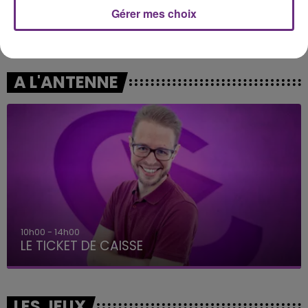
Gérer mes choix
AVRIL LAVIGNE
MATHIEU EDWARD & SHERYFA LUNA
Complicated
Comme Avant
A L'ANTENNE
10h00 - 14h00
LE TICKET DE CAISSE
LES JEUX