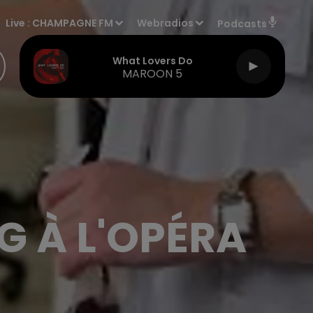
Live :
CHAMPAGNE FM
Webradios
Podcasts
What Lovers Do
MAROON 5
G À L'OPÉRA