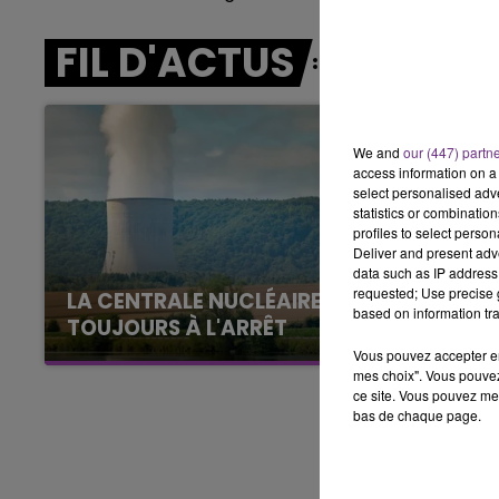
LE BEST OF DE LA FAMILLE
CHAMPAGNE FM
FIL D'ACTUS
We and
our (447) partn
access information on a 
select personalised ad
statistics or combinatio
profiles to select person
Deliver and present adv
data such as IP address 
requested; Use precise g
LA CENTRALE NUCLÉAIRE DE CHOOZ
based on information tra
TOUJOURS À L'ARRÊT
Cela fait déjà une semaine que la centrale
Vous pouvez accepter en 
mes choix". Vous pouvez
nucléaire ardennaise est à l'arrêt. Une situation
ce site. Vous pouvez met
justifiée par la sécheresse intense qui est
bas de chaque page.
toujours présente.