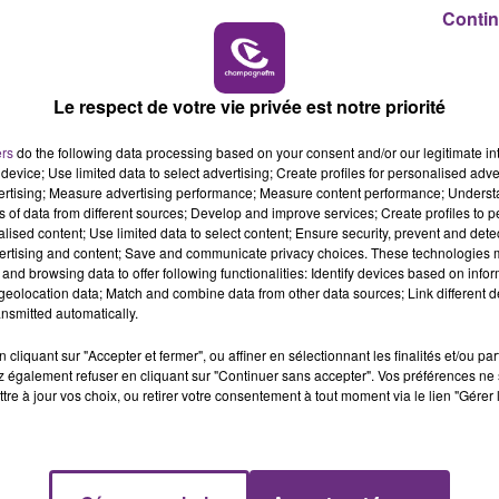
6h00 - 10h00
Contin
LA FAMILLE
Le respect de votre vie privée est notre priorité
ers
do the following data processing based on your consent and/or our legitimate int
device; Use limited data to select advertising; Create profiles for personalised adver
vertising; Measure advertising performance; Measure content performance; Unders
ns of data from different sources; Develop and improve services; Create profiles to 
alised content; Use limited data to select content; Ensure security, prevent and detect
ertising and content; Save and communicate privacy choices. These technologies
and browsing data to offer following functionalities: Identify devices based on infor
eolocation data; Match and combine data from other data sources; Link different de
LE MAGASIN JOUÉCLUB DE REIMS FERME
nsmitted automatically.
SES PORTES
C'était l'une des institutions du centre-ville
cliquant sur "Accepter et fermer", ou affiner en sélectionnant les finalités et/ou pa
 également refuser en cliquant sur "Continuer sans accepter". Vos préférences ne 
rémois. Le magasin JouéClub est contraint de
tre à jour vos choix, ou retirer votre consentement à tout moment via le lien "Gérer 
fermer ses portes.