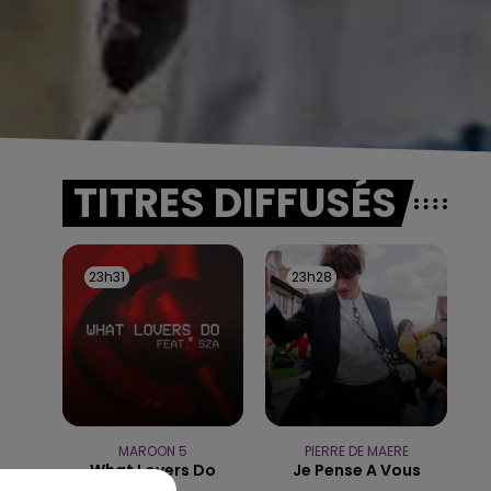
TITRES DIFFUSÉS
23h31
23h31
23h28
23h28
MAROON 5
PIERRE DE MAERE
What Lovers Do
Je Pense A Vous