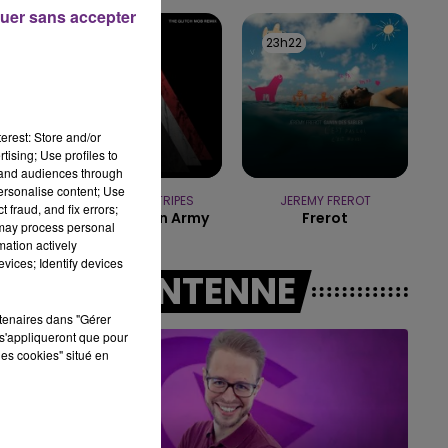
10h00 - 14h00
uer sans accepter
LE TICKET DE CAISSE
23h24
23h24
23h22
23h22
erest: Store and/or
tising; Use profiles to
tand audiences through
personalise content; Use
THE WHITE STRIPES
JEREMY FREROT
 fraud, and fix errors;
Seven Nation Army
Frerot
 may process personal
mation actively
vices; Identify devices
A L'ANTENNE
rtenaires dans "Gérer
s'appliqueront que pour
les cookies" situé en