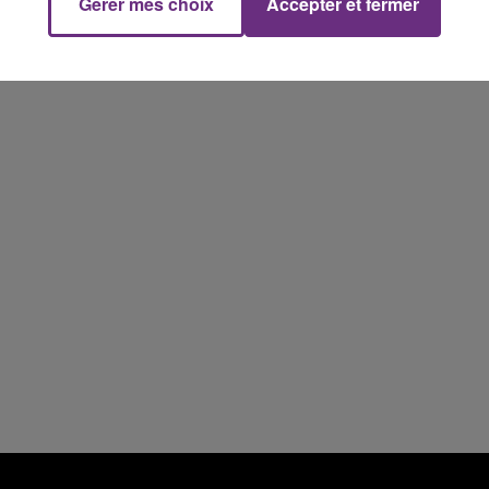
Gérer mes choix
Accepter et fermer
10h00 - 14h00
LE TICKET DE CAISSE