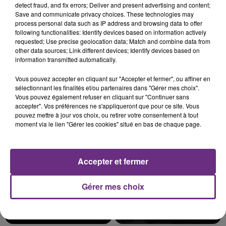
detect fraud, and fix errors; Deliver and present advertising and content;
Save and communicate privacy choices. These technologies may
process personal data such as IP address and browsing data to offer
following functionalities: Identify devices based on information actively
requested; Use precise geolocation data; Match and combine data from
SI TOUT LE MONDE FAIT ÇA, MOI L'ANNÉE
other data sources; Link different devices; Identify devices based on
PROCHAINE JE VENDANGE EN...
information transmitted automatically.
La vendange en Champagne a débuté ce jeudi 6
Vous pouvez accepter en cliquant sur "Accepter et fermer", ou affiner en
août dans la commune de Montgueux (Aube). Du
sélectionnant les finalités et/ou partenaires dans "Gérer mes choix".
jamais vu !
Vous pouvez également refuser en cliquant sur "Continuer sans
TITRES DIFFUSÉS
accepter". Vos préférences ne s'appliqueront que pour ce site. Vous
pouvez mettre à jour vos choix, ou retirer votre consentement à tout
moment via le lien "Gérer les cookies" situé en bas de chaque page.
9h32
9h32
9h29
9h29
Accepter et fermer
Gérer mes choix