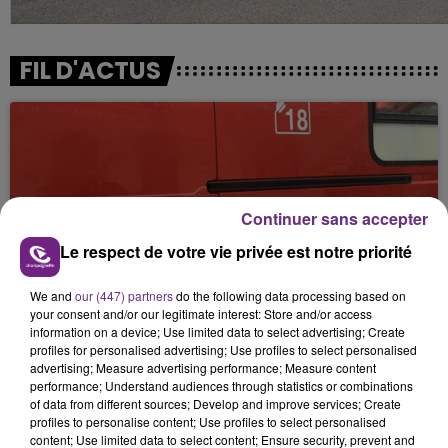
FIL D'ACTUS
Continuer sans accepter
Le respect de votre vie privée est notre priorité
UNE JEUNE AUTOMOBILISTE GRIÈVEMENT
We and
our (447) partners
do the following data processing based on
BLESSÉE
your consent and/or our legitimate interest: Store and/or access
Une automobiliste s'est retrouvée piégée dans
information on a device; Use limited data to select advertising; Create
profiles for personalised advertising; Use profiles to select personalised
son véhicule après une collision avec un poids
advertising; Measure advertising performance; Measure content
lourd. Très grièvement blessée, la jeune femme
performance; Understand audiences through statistics or combinations
de 20 ans a été...
of data from different sources; Develop and improve services; Create
profiles to personalise content; Use profiles to select personalised
content; Use limited data to select content; Ensure security, prevent and