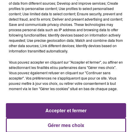
of data from different sources; Develop and improve services; Create
profiles to personalise content; Use profiles to select personalised
content; Use limited data to select content; Ensure security, prevent and
detect fraud, and fix errors; Deliver and present advertising and content;
Save and communicate privacy choices. These technologies may
process personal data such as IP address and browsing data to offer
following functionalities: Identify devices based on information actively
TEDDY SWIMS
SAM SMITH
requested; Use precise geolocation data; Match and combine data from
Mr Know It All
Stay With Me
other data sources; Link different devices; Identify devices based on
information transmitted automatically.
8h43
8h43
8h35
8h35
Vous pouvez accepter en cliquant sur "Accepter et fermer", ou affiner en
sélectionnant les finalités et/ou partenaires dans "Gérer mes choix".
Vous pouvez également refuser en cliquant sur "Continuer sans
accepter". Vos préférences ne s'appliqueront que pour ce site. Vous
pouvez mettre à jour vos choix, ou retirer votre consentement à tout
moment via le lien "Gérer les cookies" situé en bas de chaque page.
Accepter et fermer
ANGELE & JUSTICE
NAÏKA
What You Want
One Track Mind
Gérer mes choix