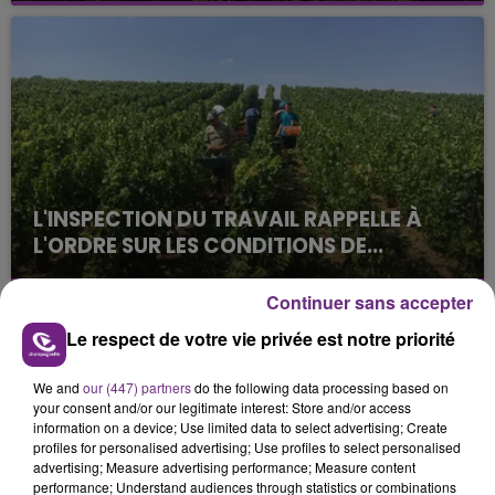
août dans la commune de Montgueux (Aube). Du
jamais vu !
L'INSPECTION DU TRAVAIL RAPPELLE À
L'ORDRE SUR LES CONDITIONS DE...
Alors que les dates de début des vendange 2026
s'est avéré être plus précoce que prévu,
Continuer sans accepter
l'inspection du Travail en profite pour rappeler
TITRES DIFFUSÉS
Le respect de votre vie privée est notre priorité
les conditions de...
We and
our (447) partners
do the following data processing based on
your consent and/or our legitimate interest: Store and/or access
8h51
8h51
8h47
8h47
information on a device; Use limited data to select advertising; Create
profiles for personalised advertising; Use profiles to select personalised
advertising; Measure advertising performance; Measure content
performance; Understand audiences through statistics or combinations