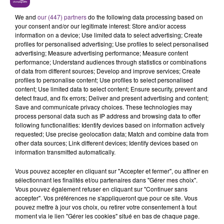
LE MAGASIN JOUÉCLUB DE REIMS FERME
SES PORTES
We and
our (447) partners
do the following data processing based on
your consent and/or our legitimate interest: Store and/or access
C'était l'une des institutions du centre-ville
information on a device; Use limited data to select advertising; Create
rémois. Le magasin JouéClub est contraint de
profiles for personalised advertising; Use profiles to select personalised
advertising; Measure advertising performance; Measure content
fermer ses portes.
TITRES DIFFUSÉS
performance; Understand audiences through statistics or combinations
of data from different sources; Develop and improve services; Create
profiles to personalise content; Use profiles to select personalised
content; Use limited data to select content; Ensure security, prevent and
16h35
16h35
16h28
16h28
detect fraud, and fix errors; Deliver and present advertising and content;
Save and communicate privacy choices. These technologies may
process personal data such as IP address and browsing data to offer
following functionalities: Identify devices based on information actively
requested; Use precise geolocation data; Match and combine data from
other data sources; Link different devices; Identify devices based on
information transmitted automatically.
Vous pouvez accepter en cliquant sur "Accepter et fermer", ou affiner en
sélectionnant les finalités et/ou partenaires dans "Gérer mes choix".
Vous pouvez également refuser en cliquant sur "Continuer sans
SHAKIRA FEAT. BURNA BOY
CHRISTOPHE WILLEM
accepter". Vos préférences ne s'appliqueront que pour ce site. Vous
Dai Dai
Systaime
pouvez mettre à jour vos choix, ou retirer votre consentement à tout
moment via le lien "Gérer les cookies" situé en bas de chaque page.