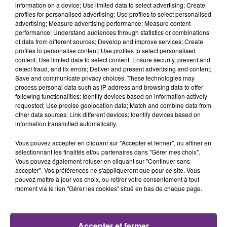
information on a device; Use limited data to select advertising; Create
profiles for personalised advertising; Use profiles to select personalised
advertising; Measure advertising performance; Measure content
performance; Understand audiences through statistics or combinations
LA CENTRALE NUCLÉAIRE DE CHOOZ
of data from different sources; Develop and improve services; Create
TOUJOURS À L'ARRÊT
profiles to personalise content; Use profiles to select personalised
content; Use limited data to select content; Ensure security, prevent and
Cela fait déjà une semaine que la centrale
detect fraud, and fix errors; Deliver and present advertising and content;
nucléaire ardennaise est à l'arrêt. Une situation
Save and communicate privacy choices. These technologies may
justifiée par la sécheresse intense qui est toujours
process personal data such as IP address and browsing data to offer
following functionalities: Identify devices based on information actively
présente.
requested; Use precise geolocation data; Match and combine data from
other data sources; Link different devices; Identify devices based on
information transmitted automatically.
Vous pouvez accepter en cliquant sur "Accepter et fermer", ou affiner en
sélectionnant les finalités et/ou partenaires dans "Gérer mes choix".
Vous pouvez également refuser en cliquant sur "Continuer sans
LE MAGASIN JOUÉCLUB DE REIMS FERME
accepter". Vos préférences ne s'appliqueront que pour ce site. Vous
SES PORTES
pouvez mettre à jour vos choix, ou retirer votre consentement à tout
C'était l'une des institutions du centre-ville
moment via le lien "Gérer les cookies" situé en bas de chaque page.
rémois. Le magasin JouéClub est contraint de
fermer ses portes.
TITRES DIFFUSÉS
Accepter et fermer