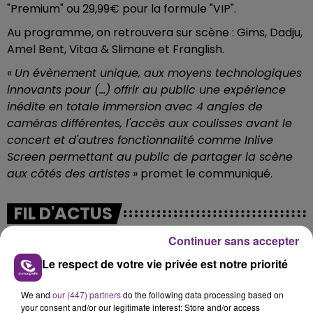
"Premium" ou 29,99€ pour la formule "VIP".
Au programme, on retrouvera sur scène : Gims, Dadju,
Amel Bent, Vitaa & Slimane et Franglish.
«
Un évènement unique, aux moyens technologiques
innovants pour (...) offrir au public une expérience
inédite en totale immersion avec 4 angles de
caméras différentes, l'accès aux coulisses avant le
concert et d'autres fonctionnalité comme Inlive
Screen permettant au public de partager la scène
aux côtés des artistes
» promet le communiqué.
FIL D'ACTUS
Continuer sans accepter
Le respect de votre vie privée est notre priorité
We and
our (447) partners
do the following data processing based on
your consent and/or our legitimate interest: Store and/or access