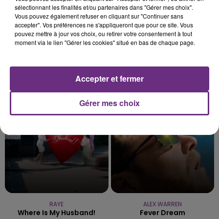
sélectionnant les finalités et/ou partenaires dans "Gérer mes choix".
Vous pouvez également refuser en cliquant sur "Continuer sans
accepter". Vos préférences ne s'appliqueront que pour ce site. Vous
pouvez mettre à jour vos choix, ou retirer votre consentement à tout
moment via le lien "Gérer les cookies" situé en bas de chaque page.
PRAS
ORIA
Accepter et fermer
Ghetto Supastar
Soiree Mondaine
Gérer mes choix
11h39
11h39
11h36
11h36
RAYE
ALEX WARREN
Where Is My Husband!
Fever Dream