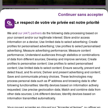
Cela fait déjà une semaine que la centrale
nucléaire ardennaise est à l'arrêt. Une situation
Continuer sans accepter
justifiée par la sécheresse intense qui est toujours
présente.
Le respect de votre vie privée est notre priorité
We and
our (447) partners
do the following data processing based on
your consent and/or our legitimate interest: Store and/or access
information on a device; Use limited data to select advertising; Create
profiles for personalised advertising; Use profiles to select personalised
advertising; Measure advertising performance; Measure content
LE MAGASIN JOUÉCLUB DE REIMS FERME
performance; Understand audiences through statistics or combinations
SES PORTES
of data from different sources; Develop and improve services; Create
profiles to personalise content; Use profiles to select personalised
C'était l'une des institutions du centre-ville
content; Use limited data to select content; Ensure security, prevent and
rémois. Le magasin JouéClub est contraint de
detect fraud, and fix errors; Deliver and present advertising and content;
fermer ses portes.
Save and communicate privacy choices. These technologies may
TITRES DIFFUSÉS
process personal data such as IP address and browsing data to offer
following functionalities: Identify devices based on information actively
requested; Use precise geolocation data; Match and combine data from
other data sources; Link different devices; Identify devices based on
11h44
11h44
11h41
11h41
information transmitted automatically.
Vous pouvez accepter en cliquant sur "Accepter et fermer", ou affiner en