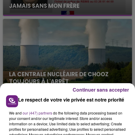
JAMAIS SANS MON FRÈRE
Julien Fourel n'a plus donné signé de vie depuis 5
mois. Sa sœur poursuit ses recherches pour le
retrouver.
LA CENTRALE NUCLÉAIRE DE CHOOZ
TOUJOURS À L'ARRÊT
Cela fait déjà une semaine que la centrale
Continuer sans accepter
nucléaire ardennaise est à l'arrêt. Une situation
Le respect de votre vie privée est notre priorité
justifiée par la sécheresse intense qui est toujours
TITRES DIFFUSÉS
présente.
We and
our (447) partners
do the following data processing based on
your consent and/or our legitimate interest: Store and/or access
information on a device; Use limited data to select advertising; Create
14h22
14h22
14h19
14h19
profiles for personalised advertising; Use profiles to select personalised
advertising; Measure advertising performance; Measure content