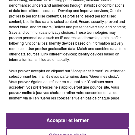
performance; Understand audiences through statistics or combinations
of data from different sources; Develop and improve services; Create
profiles to personalise content; Use profiles to select personalised
content; Use limited data to select content; Ensure security, prevent and
detect fraud, and fix errors; Deliver and present advertising and content;
Save and communicate privacy choices. These technologies may
process personal data such as IP address and browsing data to offer
following functionalities: Identify devices based on information actively
requested; Use precise geolocation data; Match and combine data from
MYLES SMITH & NIALL HORAN
FRERO DELAVEGA
other data sources; Link different devices; Identify devices based on
Drive Safe
Ton Visage
information transmitted automatically.
Vous pouvez accepter en cliquant sur "Accepter et fermer", ou affiner en
14h16
14h16
14h13
14h13
sélectionnant les finalités et/ou partenaires dans "Gérer mes choix".
Vous pouvez également refuser en cliquant sur "Continuer sans
accepter". Vos préférences ne s'appliqueront que pour ce site. Vous
pouvez mettre à jour vos choix, ou retirer votre consentement à tout
moment via le lien "Gérer les cookies" situé en bas de chaque page.
Accepter et fermer
TEDDY SWIMS
ORELSAN