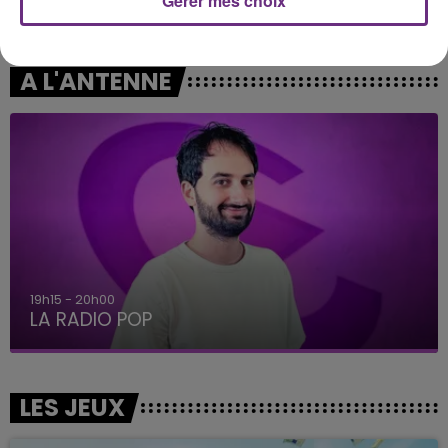
Gérer mes choix
Mr Know It All
Ailleurs
A L'ANTENNE
5h00 - 6h00
LE BEST OF DE LA FAMILLE CHAMPAGNE FM
LES JEUX