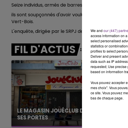
10h00 - 14h00
Seize individus, armés de barres de fer, battes de ba
LE TICKET DE CAISSE
ils sont soupçonnés d'avoir voulu venger un membre 
Vert-Bois.
L'enquête, dirigée par le SRPJ de Reims, est en cours
We and
our (447) partn
access information on a 
select personalised ad
FIL D'ACTUS
statistics or combinatio
profiles to select person
Deliver and present adv
data such as IP address 
requested; Use precise g
based on information tra
Vous pouvez accepter en 
mes choix". Vous pouvez
ce site. Vous pouvez met
bas de chaque page.
LE MAGASIN JOUÉCLUB DE REIMS FERME
SES PORTES
14h00 - 15h00
La Radio Pop
C'était l'une des institutions du centre-ville