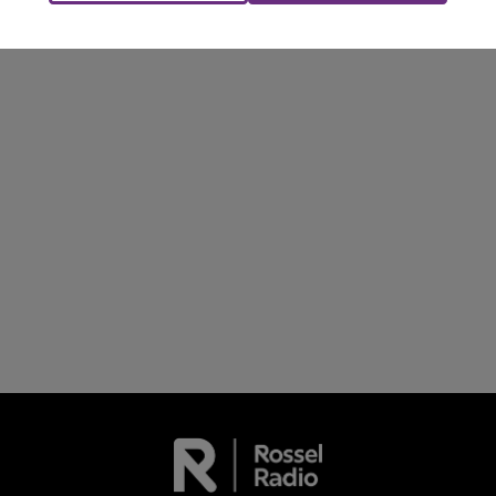
son véhicule après une collision avec un poids
lourd. Très grièvement blessée, la jeune femme
de 20 ans a été...