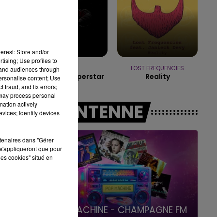
15h00 - 19h00
LE CLUB CHAMPAGNE FM
u
erest: Store and/or
tising; Use profiles to
MUSE
LOST FREQUENCIES
tand audiences through
Nightshift Superstar
Reality
personalise content; Use
 fraud, and fix errors;
 may process personal
mation actively
A L'ANTENNE
vices; Identify devices
rtenaires dans "Gérer
s'appliqueront que pour
les cookies" situé en
19h00 - 19h15
LA POP MACHINE - CHAMPAGNE FM