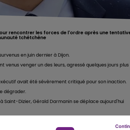
pour rencontrer les forces de l'ordre après une tentativ
munauté tchétchène
rvenus en juin dernier à Dijon.
venus venger un des leurs, agressé quelques jours plus
exécutif avait été sévèrement critiqué pour son inaction.
se dégrader.
 à Saint-Dizier, Gérald Darmanin se déplace aujourd'hui
rces de l'ordre pour évaluer le dispositif de sécurité mis en
Contin