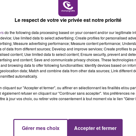
14h00 - 15h00
seball et couteaux, ont été interpellés vendredi 14 août.
LA RADIO POP
de leur communauté, agressé la veille dans le quartier d
Le respect de votre vie privée est notre priorité
.
ers
do the following data processing based on your consent and/or our legitimate int
device; Use limited data to select advertising; Create profiles for personalised adver
vertising; Measure advertising performance; Measure content performance; Unders
ns of data from different sources; Develop and improve services; Create profiles to 
alised content; Use limited data to select content; Ensure security, prevent and detect
ertising and content; Save and communicate privacy choices. These technologies
and browsing data to offer following functionalities: Identify devices based on infor
eolocation data; Match and combine data from other data sources; Link different de
nsmitted automatically.
cliquant sur "Accepter et fermer", ou affiner en sélectionnant les finalités et/ou pa
 également refuser en cliquant sur "Continuer sans accepter". Vos préférences ne 
tre à jour vos choix, ou retirer votre consentement à tout moment via le lien "Gérer 
UNE JEUNE AUTOMOBILISTE GRIÈVEMENT
BLESSÉE
15h00 - 19h00
Gérer mes choix
Accepter et fermer
Le Club Champagne FM
Une automobiliste s'est retrouvée piégée dans