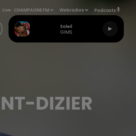
Live :
CHAMPAGNE FM
Webradios
Podcasts
Soleil
GIMS
NT-DIZIER