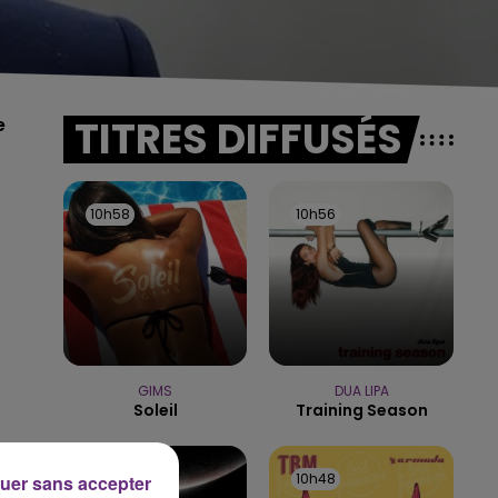
TITRES DIFFUSÉS
e
10h58
10h58
10h56
10h56
GIMS
DUA LIPA
Soleil
Training Season
10h51
10h51
10h48
10h48
uer sans accepter