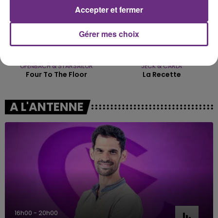
Accepter et fermer
Gérer mes choix
OFENBACH & STARSAILOR
JECK & CARLA
Four To The Floor
La Recette
A L'ANTENNE
16h00 - 20h00