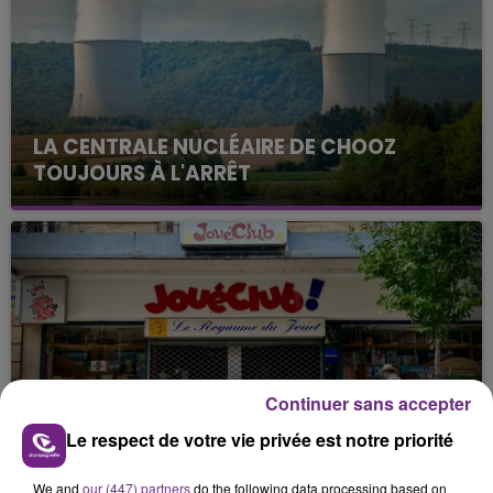
LA CENTRALE NUCLÉAIRE DE CHOOZ
TOUJOURS À L'ARRÊT
Cela fait déjà une semaine que la centrale
nucléaire ardennaise est à l'arrêt. Une situation
justifiée par la sécheresse intense qui est toujours
présente.
Continuer sans accepter
LE MAGASIN JOUÉCLUB DE REIMS FERME
Le respect de votre vie privée est notre priorité
SES PORTES
C'était l'une des institutions du centre-ville
We and
our (447) partners
do the following data processing based on