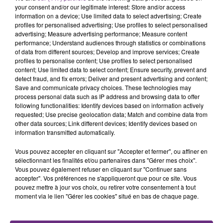
rémois. Le magasin JouéClub est contraint de
your consent and/or our legitimate interest: Store and/or access
fermer ses portes.
information on a device; Use limited data to select advertising; Create
TITRES DIFFUSÉS
profiles for personalised advertising; Use profiles to select personalised
advertising; Measure advertising performance; Measure content
performance; Understand audiences through statistics or combinations
of data from different sources; Develop and improve services; Create
16h47
16h47
16h44
16h44
profiles to personalise content; Use profiles to select personalised
content; Use limited data to select content; Ensure security, prevent and
detect fraud, and fix errors; Deliver and present advertising and content;
Save and communicate privacy choices. These technologies may
process personal data such as IP address and browsing data to offer
following functionalities: Identify devices based on information actively
requested; Use precise geolocation data; Match and combine data from
other data sources; Link different devices; Identify devices based on
information transmitted automatically.
Vous pouvez accepter en cliquant sur "Accepter et fermer", ou affiner en
AMIR
TRAVIS
sélectionnant les finalités et/ou partenaires dans "Gérer mes choix".
A L'imparfaite
Sing
Vous pouvez également refuser en cliquant sur "Continuer sans
accepter". Vos préférences ne s'appliqueront que pour ce site. Vous
pouvez mettre à jour vos choix, ou retirer votre consentement à tout
16h40
16h40
16h37
16h37
moment via le lien "Gérer les cookies" situé en bas de chaque page.