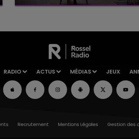
C'était l'une des institutions du centre-ville
rémois. Le magasin JouéClub est contraint de
fermer ses portes.
RADIO
ACTUS
MÉDIAS
JEUX
AN
nts
Recrutement
Mentions Légales
Gestion des 