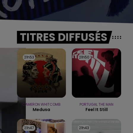
TITRES DIFFUSÉS
21h53
21h53
21h50
21h50
CAMERON WHITCOMB
PORTUGAL THE MAN
Medusa
Feel It Still
21h47
21h47
21h43
21h43