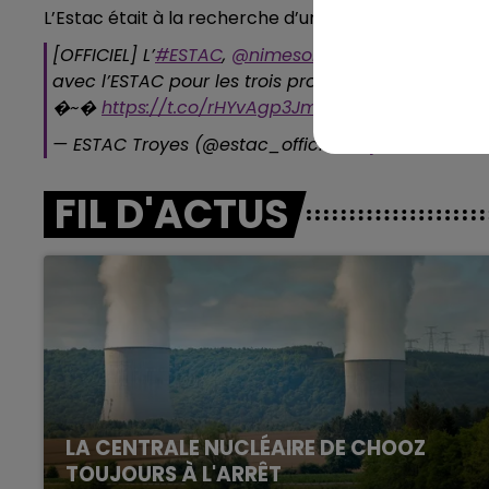
L’Estac était à la recherche d’un gardien expérim
[OFFICIEL] L’
#ESTAC
,
@nimesolympique
et
@GauGa
avec l’ESTAC pour les trois prochaines saisons (ju
�~�
https://t.co/rHYvAgp3Jm
pic.twitter.com/J
— ESTAC Troyes (@estac_officiel)
17 juin 2019
FIL D'ACTUS
LA CENTRALE NUCLÉAIRE DE CHOOZ
TOUJOURS À L'ARRÊT