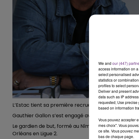
6h00 - 10h00
LA FAMILLE
We and
our (447) partn
access information on a 
select personalised ad
statistics or combinatio
profiles to select person
Deliver and present adv
data such as IP address 
requested; Use precise g
L’Estac tient sa première recrue.
based on information tra
Gauthier Gallon s’est engagé avec le club troyen pou
Vous pouvez accepter en 
Le gardien de but, formé au Nîmes Olympique, a évolu
mes choix". Vous pouvez
10h00 - 14h00
ce site. Vous pouvez met
Orléans en Ligue 2.
LE TICKET DE CAISSE
bas de chaque page.