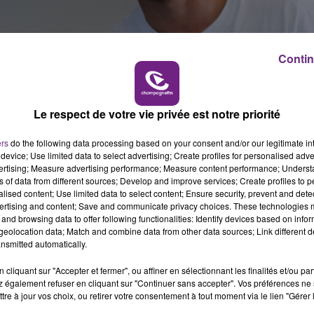
10h00 - 14h00
LE TICKET DE CAISSE
Contin
Le respect de votre vie privée est notre priorité
ers
do the following data processing based on your consent and/or our legitimate int
device; Use limited data to select advertising; Create profiles for personalised adver
vertising; Measure advertising performance; Measure content performance; Unders
ns of data from different sources; Develop and improve services; Create profiles to 
alised content; Use limited data to select content; Ensure security, prevent and detect
ertising and content; Save and communicate privacy choices. These technologies
and browsing data to offer following functionalities: Identify devices based on infor
eolocation data; Match and combine data from other data sources; Link different de
nsmitted automatically.
r les trois prochaines saisons.
cliquant sur "Accepter et fermer", ou affiner en sélectionnant les finalités et/ou pa
é lors des deux dernières saisons sous les couleurs de l’
 également refuser en cliquant sur "Continuer sans accepter". Vos préférences ne 
14h00 - 15h00
tre à jour vos choix, ou retirer votre consentement à tout moment via le lien "Gérer 
La Radio Pop