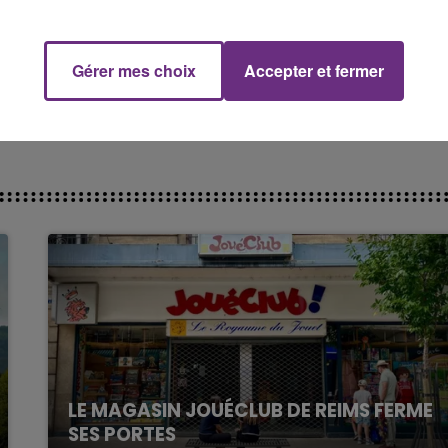
enté après l’annonce du départ de Mamadou Samassa.
llon
ont trouvé un accord. Le gardien de but s’engage
Gérer mes choix
Accepter et fermer
in 2022). Bienvenue à Troyes !
bvgR5d9P6
LE MAGASIN JOUÉCLUB DE REIMS FERME
SES PORTES