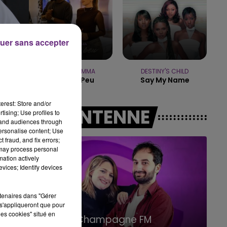
14h00 - 15h00
LA RADIO POP
uer sans accepter
JUNGELI & EMMA
DESTINY'S CHILD
Juste Un Peu
Say My Name
erest: Store and/or
A L'ANTENNE
tising; Use profiles to
tand audiences through
personalise content; Use
 fraud, and fix errors;
 may process personal
mation actively
vices; Identify devices
rtenaires dans "Gérer
US
s'appliqueront que pour
15h00 - 19h00
les cookies" situé en
Le Club Champagne FM