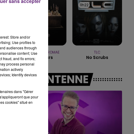
uer sans accepter
11h25
11h25
11h22
11h22
7h00 - 12h00
LE WEEK-END CHAMPAGNE FM
erest: Store and/or
tising; Use profiles to
tand audiences through
TOVE LO & STROMAE
TLC
personalise content; Use
Des Fleurs
No Scrubs
 fraud, and fix errors;
 may process personal
mation actively
A L'ANTENNE
vices; Identify devices
rtenaires dans "Gérer
s'appliqueront que pour
les cookies" situé en
16h00 - 20h00