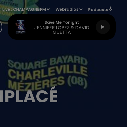
Live :
CHAMPAGNE FM
Webradios
Podcasts
Save Me Tonight
JENNIFER LOPEZ & DAVID
GUETTA
MPLACÉ