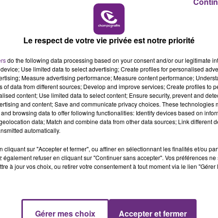
Contin
LE MAGASIN JOUÉCLUB DE REIMS FERME
16h00 - 20h00
SES PORTES
LE WEEK-END CHAMPAGNE FM
Le respect de votre vie privée est notre priorité
C'était l'une des institutions du centre-ville
rémois. Le magasin JouéClub est contraint de
ers
do the following data processing based on your consent and/or our legitimate int
fermer ses portes.
device; Use limited data to select advertising; Create profiles for personalised adver
vertising; Measure advertising performance; Measure content performance; Unders
ns of data from different sources; Develop and improve services; Create profiles to 
alised content; Use limited data to select content; Ensure security, prevent and detect
ertising and content; Save and communicate privacy choices. These technologies
and browsing data to offer following functionalities: Identify devices based on infor
eolocation data; Match and combine data from other data sources; Link different de
nsmitted automatically.
cliquant sur "Accepter et fermer", ou affiner en sélectionnant les finalités et/ou pa
 également refuser en cliquant sur "Continuer sans accepter". Vos préférences ne 
tre à jour vos choix, ou retirer votre consentement à tout moment via le lien "Gérer 
Gérer mes choix
Accepter et fermer
7h00 - 12h00