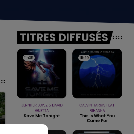
TITRES DIFFUSÉS
11h35
11h35
11h29
11h29
JENNIFER LOPEZ & DAVID
CALVIN HARRIS FEAT.
GUETTA
RIHANNA
Save Me Tonight
This Is What You
Came For