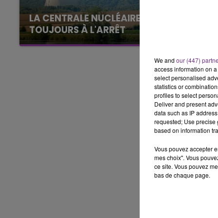
LA CENTRALE NUCLÉAIRE DE CHOOZ
7h00 - 12h00
TOUJOURS À L'ARRÊT
LE WEEK-END CHAMPAGNE FM
Cela fait déjà une semaine que la centrale
nucléaire ardennaise est à l'arrêt. Une situation
We and
our (447) partn
justifiée par la sécheresse intense qui est
access information on a 
toujours présente.
select personalised ad
statistics or combinatio
profiles to select person
Deliver and present adv
data such as IP address 
requested; Use precise g
based on information tra
Vous pouvez accepter en 
mes choix". Vous pouvez
ce site. Vous pouvez met
bas de chaque page.
16h00 - 20h00