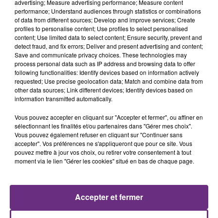
advertising; Measure advertising performance; Measure content
performance; Understand audiences through statistics or combinations
of data from different sources; Develop and improve services; Create
profiles to personalise content; Use profiles to select personalised
content; Use limited data to select content; Ensure security, prevent and
detect fraud, and fix errors; Deliver and present advertising and content;
Save and communicate privacy choices. These technologies may
process personal data such as IP address and browsing data to offer
following functionalities: Identify devices based on information actively
requested; Use precise geolocation data; Match and combine data from
other data sources; Link different devices; Identify devices based on
OLIVIA DEAN
ADELE CASTILLON
information transmitted automatically.
So Easy (to Fall In Love)
Ete Avec Toi
Vous pouvez accepter en cliquant sur "Accepter et fermer", ou affiner en
17h43
17h43
17h41
17h41
sélectionnant les finalités et/ou partenaires dans "Gérer mes choix".
Vous pouvez également refuser en cliquant sur "Continuer sans
accepter". Vos préférences ne s'appliqueront que pour ce site. Vous
pouvez mettre à jour vos choix, ou retirer votre consentement à tout
moment via le lien "Gérer les cookies" situé en bas de chaque page.
Accepter et fermer