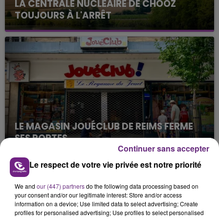
LA CENTRALE NUCLÉAIRE DE CHOOZ
TOUJOURS À L'ARRÊT
Cela fait déjà une semaine que la centrale
nucléaire ardennaise est à l'arrêt. Une situation
justifiée par la sécheresse intense qui est toujours
présente.
LE MAGASIN JOUÉCLUB DE REIMS FERME
SES PORTES
Continuer sans accepter
C'était l'une des institutions du centre-ville
rémois. Le magasin JouéClub est contraint de
Le respect de votre vie privée est notre priorité
fermer ses portes.
TITRES DIFFUSÉS
We and
our (447) partners
do the following data processing based on
your consent and/or our legitimate interest: Store and/or access
information on a device; Use limited data to select advertising; Create
17h53
17h53
17h47
17h47
profiles for personalised advertising; Use profiles to select personalised