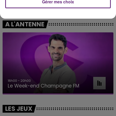
Gérer mes choix
MACKLEMORE
TAYLOR SWIFT
Can't Hold Us
I Knew It, I Knew You
A L'ANTENNE
16h00 - 20h00
Le Week-end Champagne FM
LES JEUX