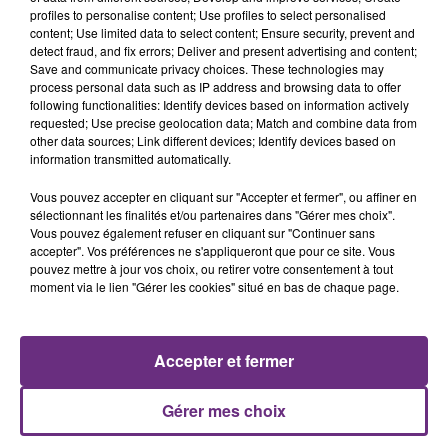
profiles to personalise content; Use profiles to select personalised
content; Use limited data to select content; Ensure security, prevent and
detect fraud, and fix errors; Deliver and present advertising and content;
Save and communicate privacy choices. These technologies may
process personal data such as IP address and browsing data to offer
ZAHO & MC SOLAAR
ELLIE GOULDING
following functionalities: Identify devices based on information actively
Comme Caroline
Lights
requested; Use precise geolocation data; Match and combine data from
other data sources; Link different devices; Identify devices based on
information transmitted automatically.
21h06
21h06
21h03
21h03
Vous pouvez accepter en cliquant sur "Accepter et fermer", ou affiner en
sélectionnant les finalités et/ou partenaires dans "Gérer mes choix".
Vous pouvez également refuser en cliquant sur "Continuer sans
accepter". Vos préférences ne s'appliqueront que pour ce site. Vous
pouvez mettre à jour vos choix, ou retirer votre consentement à tout
moment via le lien "Gérer les cookies" situé en bas de chaque page.
Accepter et fermer
MYLES SMITH & NIALL HORAN
KYO FEAT. SITA
Drive Safe
Le Chemin
Gérer mes choix