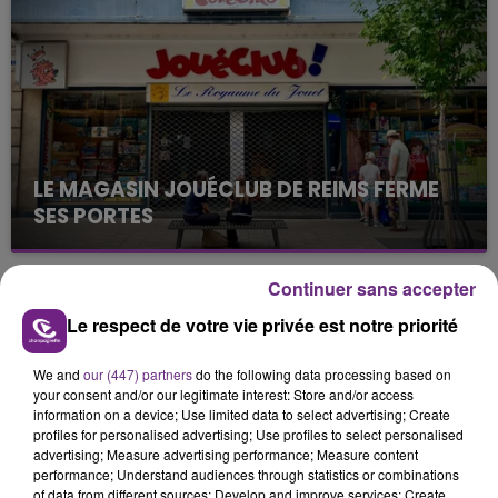
justifiée par la sécheresse intense qui est toujours
présente.
LE MAGASIN JOUÉCLUB DE REIMS FERME
SES PORTES
C'était l'une des institutions du centre-ville
rémois. Le magasin JouéClub est contraint de
Continuer sans accepter
fermer ses portes.
TITRES DIFFUSÉS
Le respect de votre vie privée est notre priorité
We and
our (447) partners
do the following data processing based on
21h14
21h14
21h09
21h09
your consent and/or our legitimate interest: Store and/or access
information on a device; Use limited data to select advertising; Create
profiles for personalised advertising; Use profiles to select personalised
advertising; Measure advertising performance; Measure content
performance; Understand audiences through statistics or combinations
of data from different sources; Develop and improve services; Create