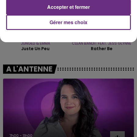
Accepter et fermer
Gérer mes choix
JUNGELI & EMMA
CLEAN BANDIT FEAT. JESS GLYNNE
Juste Un Peu
Rather Be
A L'ANTENNE
7h00 - 11h00