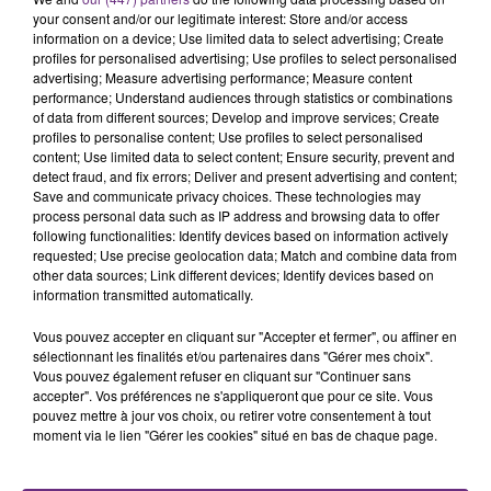
your consent and/or our legitimate interest: Store and/or access
fermer ses portes.
TITRES DIFFUSÉS
information on a device; Use limited data to select advertising; Create
profiles for personalised advertising; Use profiles to select personalised
advertising; Measure advertising performance; Measure content
performance; Understand audiences through statistics or combinations
7h57
7h57
7h54
7h54
of data from different sources; Develop and improve services; Create
profiles to personalise content; Use profiles to select personalised
content; Use limited data to select content; Ensure security, prevent and
detect fraud, and fix errors; Deliver and present advertising and content;
Save and communicate privacy choices. These technologies may
process personal data such as IP address and browsing data to offer
following functionalities: Identify devices based on information actively
requested; Use precise geolocation data; Match and combine data from
other data sources; Link different devices; Identify devices based on
information transmitted automatically.
ARIANA GRANDE
JECK & CARLA
Vous pouvez accepter en cliquant sur "Accepter et fermer", ou affiner en
Hate That I Made You Love
La Recette
sélectionnant les finalités et/ou partenaires dans "Gérer mes choix".
Me
Vous pouvez également refuser en cliquant sur "Continuer sans
accepter". Vos préférences ne s'appliqueront que pour ce site. Vous
pouvez mettre à jour vos choix, ou retirer votre consentement à tout
7h50
7h50
7h46
7h46
moment via le lien "Gérer les cookies" situé en bas de chaque page.