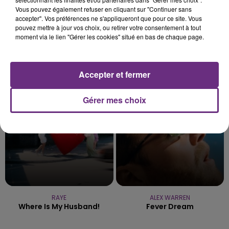
Vous pouvez également refuser en cliquant sur "Continuer sans
accepter". Vos préférences ne s'appliqueront que pour ce site. Vous
pouvez mettre à jour vos choix, ou retirer votre consentement à tout
moment via le lien "Gérer les cookies" situé en bas de chaque page.
PRAS
ORIA
Ghetto Supastar
Soiree Mondaine
Accepter et fermer
11h39
11h39
11h36
11h36
Gérer mes choix
RAYE
ALEX WARREN
Where Is My Husband!
Fever Dream