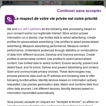
nucléaire ardennaise est à l'arrêt. Une situation
justifiée par la sécheresse intense qui est toujours
Continuer sans accepter
présente.
Le respect de votre vie privée est notre priorité
We and
our (447) partners
do the following data processing based on
your consent and/or our legitimate interest: Store and/or access
information on a device; Use limited data to select advertising; Create
profiles for personalised advertising; Use profiles to select personalised
LE MAGASIN JOUÉCLUB DE REIMS FERME
advertising; Measure advertising performance; Measure content
SES PORTES
performance; Understand audiences through statistics or combinations
of data from different sources; Develop and improve services; Create
C'était l'une des institutions du centre-ville
profiles to personalise content; Use profiles to select personalised
rémois. Le magasin JouéClub est contraint de
content; Use limited data to select content; Ensure security, prevent and
fermer ses portes.
detect fraud, and fix errors; Deliver and present advertising and content;
TITRES DIFFUSÉS
Save and communicate privacy choices. These technologies may
process personal data such as IP address and browsing data to offer
following functionalities: Identify devices based on information actively
requested; Use precise geolocation data; Match and combine data from
11h44
11h44
11h41
11h41
other data sources; Link different devices; Identify devices based on
information transmitted automatically.
Vous pouvez accepter en cliquant sur "Accepter et fermer", ou affiner en
sélectionnant les finalités et/ou partenaires dans "Gérer mes choix".