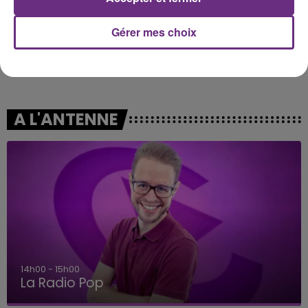
Gérer mes choix
OFENBACH & STARSAILOR
RAVYN LENAE
Four To The Floor
Love Me Not
A L'ANTENNE
14h00 - 15h00
La Radio Pop