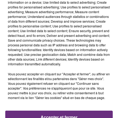
TITRES DIFFUSÉS
information on a device; Use limited data to select advertising; Create
profiles for personalised advertising; Use profiles to select personalised
advertising; Measure advertising performance; Measure content
performance; Understand audiences through statistics or combinations
20h30
20h30
20h27
20h27
of data from different sources; Develop and improve services; Create
profiles to personalise content; Use profiles to select personalised
content; Use limited data to select content; Ensure security, prevent and
detect fraud, and fix errors; Deliver and present advertising and content;
Save and communicate privacy choices. These technologies may
process personal data such as IP address and browsing data to offer
following functionalities: Identify devices based on information actively
requested; Use precise geolocation data; Match and combine data from
other data sources; Link different devices; Identify devices based on
information transmitted automatically.
JUNGELI & EMMA
MAROON 5
Vous pouvez accepter en cliquant sur "Accepter et fermer", ou affiner en
Juste Un Peu
This Love
sélectionnant les finalités et/ou partenaires dans "Gérer mes choix".
Vous pouvez également refuser en cliquant sur "Continuer sans
20h23
20h23
20h21
20h21
accepter". Vos préférences ne s'appliqueront que pour ce site. Vous
pouvez mettre à jour vos choix, ou retirer votre consentement à tout
moment via le lien "Gérer les cookies" situé en bas de chaque page.
Accepter et fermer