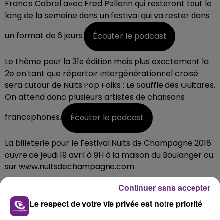
Francis Cabrel avec Fred Pellerin qui resteront tout le
long de la semaine dans un festival qui va rester dans
un format de 6 jours.
Écouter le podcast
Le thème pour la 31e édition mais plus exactement la
2e en tant que répertoir intergénérationnel croisé
sera autour de Nuits Pop Folks : Le Souffle des Guitares.
On attend donc plusieurs artistes de chansons
francophones.
Écouter le podcast
La billeterie pour le Festival Nuits de Champagne 2018
ouvre ce jeudi 19 avril à 9H à la maison du Boulanger ou
sur www.nuitsdechampagne.com
Continuer sans accepter
FIL D'ACTUS
Le respect de votre vie privée est notre priorité