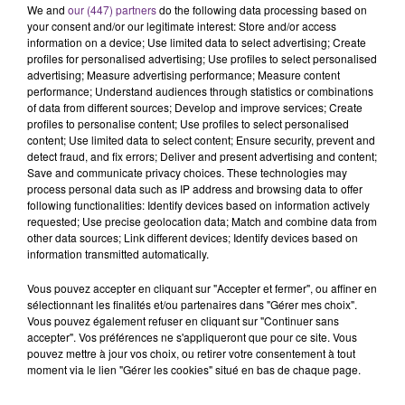
We and
our (447) partners
do the following data processing based on
your consent and/or our legitimate interest: Store and/or access
information on a device; Use limited data to select advertising; Create
profiles for personalised advertising; Use profiles to select personalised
advertising; Measure advertising performance; Measure content
performance; Understand audiences through statistics or combinations
of data from different sources; Develop and improve services; Create
profiles to personalise content; Use profiles to select personalised
content; Use limited data to select content; Ensure security, prevent and
LA CENTRALE NUCLÉAIRE DE CHOOZ
detect fraud, and fix errors; Deliver and present advertising and content;
TOUJOURS À L'ARRÊT
Save and communicate privacy choices. These technologies may
process personal data such as IP address and browsing data to offer
Cela fait déjà une semaine que la centrale
following functionalities: Identify devices based on information actively
nucléaire ardennaise est à l'arrêt. Une situation
requested; Use precise geolocation data; Match and combine data from
justifiée par la sécheresse intense qui est toujours
other data sources; Link different devices; Identify devices based on
information transmitted automatically.
présente.
Vous pouvez accepter en cliquant sur "Accepter et fermer", ou affiner en
sélectionnant les finalités et/ou partenaires dans "Gérer mes choix".
Vous pouvez également refuser en cliquant sur "Continuer sans
accepter". Vos préférences ne s'appliqueront que pour ce site. Vous
pouvez mettre à jour vos choix, ou retirer votre consentement à tout
moment via le lien "Gérer les cookies" situé en bas de chaque page.
LE MAGASIN JOUÉCLUB DE REIMS FERME
SES PORTES