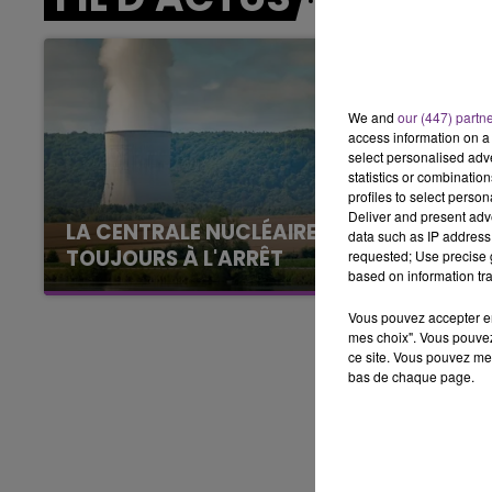
11h00 - 16h00
LE WEEK-END CHAMPAGNE FM
We and
our (447) partn
access information on a 
select personalised ad
statistics or combinatio
profiles to select person
Deliver and present adv
LA CENTRALE NUCLÉAIRE DE CHOOZ
data such as IP address 
TOUJOURS À L'ARRÊT
requested; Use precise g
based on information tra
Cela fait déjà une semaine que la centrale
nucléaire ardennaise est à l'arrêt. Une situation
Vous pouvez accepter en 
justifiée par la sécheresse intense qui est
mes choix". Vous pouvez
ce site. Vous pouvez met
toujours présente.
bas de chaque page.
16h00 - 20h00
agne FM
Le Week-end Champagne 