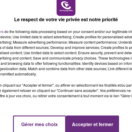
16h00 - 20h00
LE WEEK-END CHAMPAGNE FM
Le respect de votre vie privée est notre priorité
ers
do the following data processing based on your consent and/or our legitimate int
device; Use limited data to select advertising; Create profiles for personalised adver
vertising; Measure advertising performance; Measure content performance; Unders
ns of data from different sources; Develop and improve services; Create profiles to 
alised content; Use limited data to select content; Ensure security, prevent and detect
ertising and content; Save and communicate privacy choices. These technologies
LE MAGASIN JOUÉCLUB DE REIMS FERME
and browsing data to offer following functionalities: Identify devices based on infor
SES PORTES
eolocation data; Match and combine data from other data sources; Link different de
nsmitted automatically.
C'était l'une des institutions du centre-ville
rémois. Le magasin JouéClub est contraint de
cliquant sur "Accepter et fermer", ou affiner en sélectionnant les finalités et/ou pa
fermer ses portes.
 également refuser en cliquant sur "Continuer sans accepter". Vos préférences ne 
tre à jour vos choix, ou retirer votre consentement à tout moment via le lien "Gérer 
7h00 - 11h00
Gérer mes choix
Accepter et fermer
FM
BEST OF