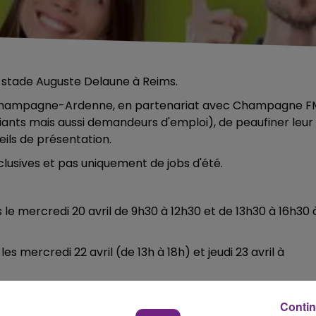
u stade Auguste Delaune à Reims.
e Champagne-Ardenne, en partenariat avec Champagne F
diants mais aussi demandeurs d'emploi), de peaufiner leur
eils de présentation.
clusives et pas uniquement de jobs d'été.
 le mercredi 20 avril de 9h30 à 12h30 et de 13h30 à 16h30 
s mercredi 22 avril (de 13h à 18h) et jeudi 23 avril à
Contin