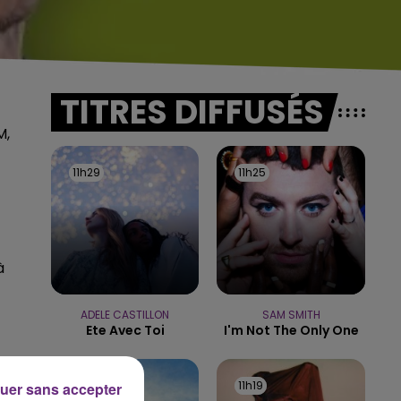
TITRES DIFFUSÉS
M,
11h29
11h29
11h25
11h25
à
ADELE CASTILLON
SAM SMITH
Ete Avec Toi
I'm Not The Only One
11h22
11h22
11h19
11h19
uer sans accepter