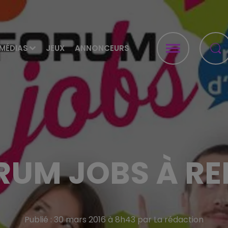
MÉDIAS
JEUX
ANNONCEURS
RUM JOBS À RE
Publié : 30 mars 2016 à 8h43 par La rédaction