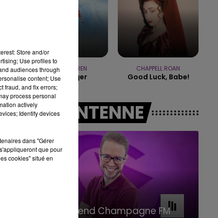
7h00 - 11h00
BEST OF
erest: Store and/or
tising; Use profiles to
ALEX WARREN
CHAPPELL ROAN
tand audiences through
Passenger
Good Luck, Babe!
personalise content; Use
 fraud, and fix errors;
 may process personal
mation actively
A L'ANTENNE
vices; Identify devices
rtenaires dans "Gérer
s'appliqueront que pour
les cookies" situé en
11h00 - 16h00
Le week-end Champagne FM