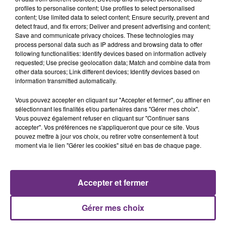
justifiée par la sécheresse intense qui est toujours
profiles to personalise content; Use profiles to select personalised
présente.
content; Use limited data to select content; Ensure security, prevent and
detect fraud, and fix errors; Deliver and present advertising and content;
Save and communicate privacy choices. These technologies may
process personal data such as IP address and browsing data to offer
following functionalities: Identify devices based on information actively
requested; Use precise geolocation data; Match and combine data from
other data sources; Link different devices; Identify devices based on
LE MAGASIN JOUÉCLUB DE REIMS FERME
information transmitted automatically.
SES PORTES
Vous pouvez accepter en cliquant sur "Accepter et fermer", ou affiner en
C'était l'une des institutions du centre-ville
sélectionnant les finalités et/ou partenaires dans "Gérer mes choix".
rémois. Le magasin JouéClub est contraint de
Vous pouvez également refuser en cliquant sur "Continuer sans
fermer ses portes.
accepter". Vos préférences ne s'appliqueront que pour ce site. Vous
TITRES DIFFUSÉS
pouvez mettre à jour vos choix, ou retirer votre consentement à tout
moment via le lien "Gérer les cookies" situé en bas de chaque page.
13h36
13h36
13h33
13h33
Accepter et fermer
Gérer mes choix