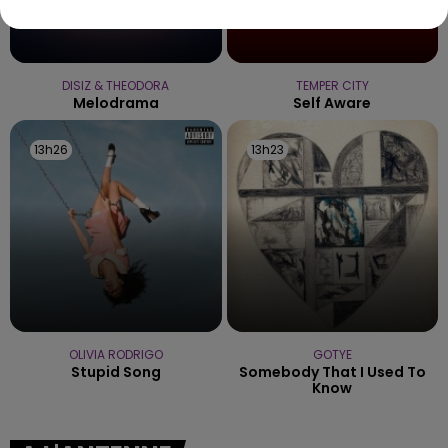
DISIZ & THEODORA
TEMPER CITY
Melodrama
Self Aware
13h26
13h26
13h23
13h23
OLIVIA RODRIGO
GOTYE
Stupid Song
Somebody That I Used To
Know