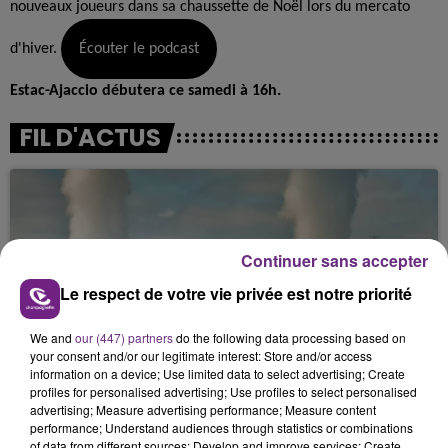
nouveaux joueurs dans sa chaussette de Noël lors du mercato
d'hiver.
Écouter le podcast
Estac-Ajaccio débutera ce samedi à 16h.
FIL D'ACTUS
Continuer sans accepter
Le respect de votre vie privée est notre priorité
We and
our (447) partners
do the following data processing based on
LA CENTRALE NUCLÉAIRE DE CHOOZ
your consent and/or our legitimate interest: Store and/or access
TOUJOURS À L'ARRÊT
information on a device; Use limited data to select advertising; Create
profiles for personalised advertising; Use profiles to select personalised
Cela fait déjà une semaine que la centrale
advertising; Measure advertising performance; Measure content
nucléaire ardennaise est à l'arrêt. Une situation
performance; Understand audiences through statistics or combinations
of data from different sources; Develop and improve services; Create