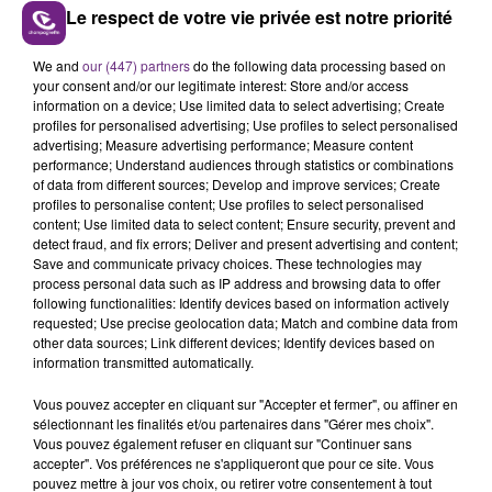
Le respect de votre vie privée est notre priorité
UNE JEUNE AUTOMOBILISTE GRIÈVEMENT
We and
our (447) partners
do the following data processing based on
your consent and/or our legitimate interest: Store and/or access
BLESSÉE
information on a device; Use limited data to select advertising; Create
Une automobiliste s'est retrouvée piégée dans
profiles for personalised advertising; Use profiles to select personalised
advertising; Measure advertising performance; Measure content
son véhicule après une collision avec un poids
performance; Understand audiences through statistics or combinations
lourd. Très grièvement blessée, la jeune femme
of data from different sources; Develop and improve services; Create
TITRES DIFFUSÉS
de 20 ans a été...
profiles to personalise content; Use profiles to select personalised
content; Use limited data to select content; Ensure security, prevent and
detect fraud, and fix errors; Deliver and present advertising and content;
11h30
11h30
11h26
11h26
Save and communicate privacy choices. These technologies may
process personal data such as IP address and browsing data to offer
following functionalities: Identify devices based on information actively
requested; Use precise geolocation data; Match and combine data from
other data sources; Link different devices; Identify devices based on
information transmitted automatically.
Vous pouvez accepter en cliquant sur "Accepter et fermer", ou affiner en
sélectionnant les finalités et/ou partenaires dans "Gérer mes choix".
Vous pouvez également refuser en cliquant sur "Continuer sans
accepter". Vos préférences ne s'appliqueront que pour ce site. Vous
pouvez mettre à jour vos choix, ou retirer votre consentement à tout
AMBRE
NO DOUBT