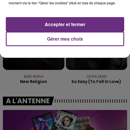
moment via le lien "Gérer les cookies" situé en bas de chaque page.
J'me Demande
It's My Life
11h23
11h23
11h20
11h20
Accepter et fermer
Gérer mes choix
BEBE REXHA
OLIVIA DEAN
New Religion
So Easy (to Fall In Love)
A L'ANTENNE