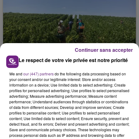
Continuer sans accepter
L'INSPECTION DU TRAVAIL RAPPELLE À
L'ORDRE SUR LES CONDITIONS DE...
Le respect de votre vie privée est notre priorité
Alors que les dates de début des vendange 2026
We and
our (447) partners
do the following data processing based on
s'est avéré être plus précoce que prévu,
your consent and/or our legitimate interest: Store and/or access
l'inspection du Travail en profite pour rappeler
information on a device; Use limited data to select advertising; Create
les conditions de...
profiles for personalised advertising; Use profiles to select personalised
advertising; Measure advertising performance; Measure content
performance; Understand audiences through statistics or combinations
of data from different sources; Develop and improve services; Create
profiles to personalise content; Use profiles to select personalised
content; Use limited data to select content; Ensure security, prevent and
detect fraud, and fix errors; Deliver and present advertising and content;
UN FEU DE REMORQUE BLOQUE LA
Save and communicate privacy choices. These technologies may
process personal data such as IP address and browsing data to offer
CIRCULATION DANS LES ARDENNES