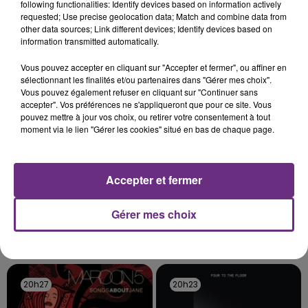
following functionalities: Identify devices based on information actively
Un feu de remorque s'est déclaré ce mercredi en
requested; Use precise geolocation data; Match and combine data from
fin de matinée sur l'A34.
other data sources; Link different devices; Identify devices based on
information transmitted automatically.
TITRES DIFFUSÉS
Vous pouvez accepter en cliquant sur "Accepter et fermer", ou affiner en
sélectionnant les finalités et/ou partenaires dans "Gérer mes choix".
Vous pouvez également refuser en cliquant sur "Continuer sans
20h33
20h33
20h30
20h30
accepter". Vos préférences ne s'appliqueront que pour ce site. Vous
pouvez mettre à jour vos choix, ou retirer votre consentement à tout
moment via le lien "Gérer les cookies" situé en bas de chaque page.
Accepter et fermer
Gérer mes choix
ALEX WARREN
JUNGELI & EMMA
Fever Dream
Juste Un Peu
20h27
20h27
20h23
20h23