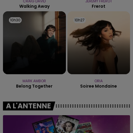
CRAIG DAVID
JEREMY FREROT
Walking Away
Frerot
10h30
10h30
10h27
10h27
MARK AMBOR
ORIA
Belong Together
Soiree Mondaine
A L'ANTENNE