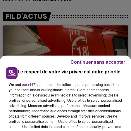
FIL D'ACTUS
Continuer sans accepter
Le respect de votre vie privée est notre priorité
UN FEU DE REMORQUE BLOQUE LA
We and
our (447) partners
do the following data processing based on
CIRCULATION DANS LES ARDENNES
your consent and/or our legitimate interest: Store and/or access
Un feu de remorque s'est déclaré ce mercredi en
information on a device; Use limited data to select advertising; Create
fin de matinée sur l'A34.
profiles for personalised advertising; Use profiles to select personalised
advertising; Measure advertising performance; Measure content
performance; Understand audiences through statistics or combinations
of data from different sources; Develop and improve services; Create
profiles to personalise content; Use profiles to select personalised
content; Use limited data to select content; Ensure security, prevent and