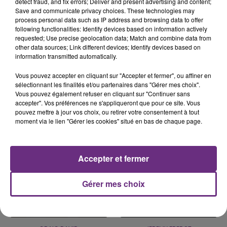
detect fraud, and fix errors; Deliver and present advertising and content;
Save and communicate privacy choices. These technologies may
process personal data such as IP address and browsing data to offer
following functionalities: Identify devices based on information actively
VENEZ FÊTER CE WEEK-END
requested; Use precise geolocation data; Match and combine data from
L'ANNIVERSAIRE DE WOINIC
other data sources; Link different devices; Identify devices based on
information transmitted automatically.
Ce samedi 8 août sera un grand jour :
l'anniversaire du plus gros sanglier du monde.
Vous pouvez accepter en cliquant sur "Accepter et fermer", ou affiner en
sélectionnant les finalités et/ou partenaires dans "Gérer mes choix".
Une fête est donc organisée et vous êtes tous
TITRES DIFFUSÉS
Vous pouvez également refuser en cliquant sur "Continuer sans
conviés !
accepter". Vos préférences ne s'appliqueront que pour ce site. Vous
pouvez mettre à jour vos choix, ou retirer votre consentement à tout
moment via le lien "Gérer les cookies" situé en bas de chaque page.
10h38
10h38
10h35
10h35
Accepter et fermer
Gérer mes choix