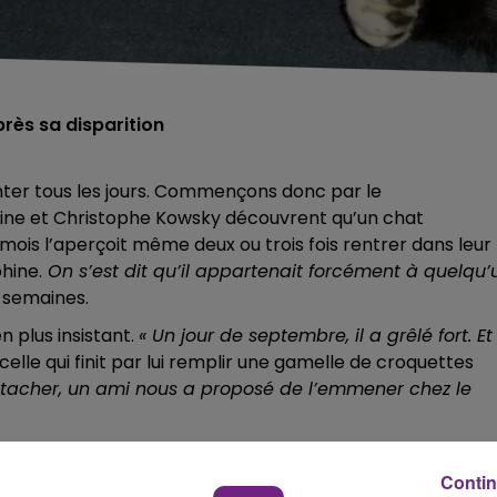
près sa disparition
nter tous les jours. Commençons donc par le
ine et Christophe Kowsky découvrent qu’un chat
mois l’aperçoit même deux ou trois fois rentrer dans leur
hine.
On s’est dit qu’il appartenait forcément à quelqu’
 semaines.
n plus insistant.
« Un jour de septembre, il a grêlé fort. Et
celle qui finit par lui remplir une gamelle de croquettes
acher, un ami nous a proposé de l’emmener chez le
e quartier pour tenter de retrouver ses propriétaires. U
t Marne 51" qui rassemble plus de 20 000 abonnés et qui 
Contin