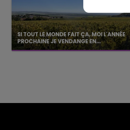
SI TOUT LE MONDE FAIT ÇA, MOI L'ANNÉE
PROCHAINE JE VENDANGE EN...
La vendange en Champagne a débuté ce jeudi
6 août dans la commune de Montgueux (Aube).
Du jamais vu !