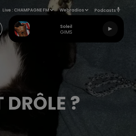
Live :
CHAMPAGNE FM
Webradios
Podcasts
Soleil
GIMS
 DRÔLE ?