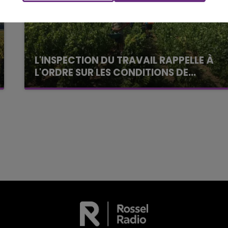
L'INSPECTION DU TRAVAIL RAPPELLE À
L'ORDRE SUR LES CONDITIONS DE...
Alors que les dates de début des vendange
2026 s'est avéré être plus précoce que prévu,
l'inspection du Travail en profite pour rappeler
les conditions de...