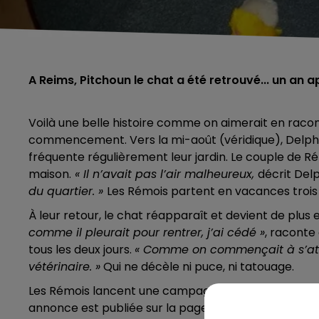
A Reims, Pitchoun le chat a été retrouvé... un an a
Voilà une belle histoire comme on aimerait en raco
commencement. Vers la mi-août (véridique), Delph
fréquente régulièrement leur jardin. Le couple de Ré
maison.
« Il n’avait pas l’air malheureux,
décrit Delp
du quartier. »
Les Rémois partent en vacances trois
À leur retour, le chat réapparaît et devient de plus e
comme il pleurait pour rentrer, j’ai cédé »
, raconte 
tous les deux jours.
« Comme on commençait à s’att
vétérinaire. »
Qui ne décèle ni puce, ni tatouage.
Les Rémois lancent une campagne d’affichage dans l
annonce est publiée sur la page Facebook "Pet Aler
5h00 - 6h00