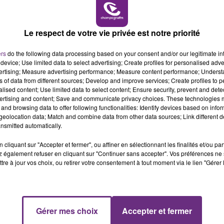
 ans.
6h00 - 10h00
LA FAMILLE
Le respect de votre vie privée est notre priorité
cher de la Ronron Association, une association de
cueil. « Le chat » est baptisé « Piano ». Il est pris en cha
ers
do the following data processing based on your consent and/or our legitimate int
ment à déchiffrer un tatouage. D’après le fichier, Piano a
device; Use limited data to select advertising; Create profiles for personalised adver
vertising; Measure advertising performance; Measure content performance; Unders
Lyon.
ns of data from different sources; Develop and improve services; Create profiles to 
alised content; Use limited data to select content; Ensure security, prevent and detect
rprise mais ravie, que son bien-aimé Pitchoun avait dispa
ertising and content; Save and communicate privacy choices. These technologies
 Cormontreuil, une commune proche du quartier rémois o
and browsing data to offer following functionalities: Identify devices based on infor
ir exactement quel a été son parcours depuis un an.
« Ça
eolocation data; Match and combine data from other data sources; Link different de
nsmitted automatically.
ces retrouvailles inespérées.
cliquant sur "Accepter et fermer", ou affiner en sélectionnant les finalités et/ou pa
 également refuser en cliquant sur "Continuer sans accepter". Vos préférences ne 
tre à jour vos choix, ou retirer votre consentement à tout moment via le lien "Gérer 
10h00 - 14h00
Gérer mes choix
Accepter et fermer
LE TICKET DE CAISSE