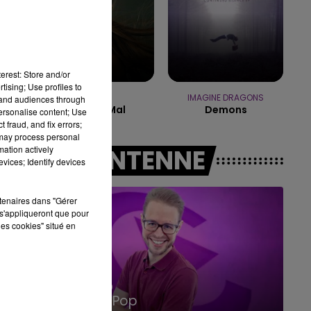
10h00 - 14h00
LE TICKET DE CAISSE
rge
erest: Store and/or
tising; Use profiles to
VITAA
IMAGINE DRAGONS
tand audiences through
Ca Fait Mal
Demons
personalise content; Use
 fraud, and fix errors;
ru
 may process personal
ù
mation actively
A L'ANTENNE
vices; Identify devices
rtenaires dans "Gérer
s'appliqueront que pour
les cookies" situé en
14h00 - 15h00
La Radio Pop