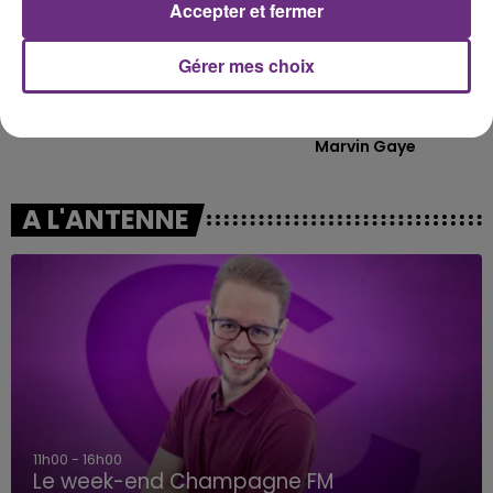
Accepter et fermer
Gérer mes choix
NAÏKA
CHARLIE PUTH FEAT. MEGHAN
One Track Mind
TRAINOR
Marvin Gaye
A L'ANTENNE
11h00 - 16h00
Le week-end Champagne FM