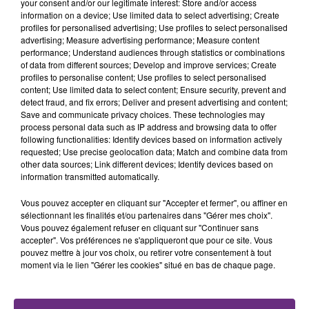
TITRES DIFFUSÉS
your consent and/or our legitimate interest: Store and/or access
information on a device; Use limited data to select advertising; Create
profiles for personalised advertising; Use profiles to select personalised
advertising; Measure advertising performance; Measure content
10h18
10h18
10h16
10h16
performance; Understand audiences through statistics or combinations
of data from different sources; Develop and improve services; Create
profiles to personalise content; Use profiles to select personalised
content; Use limited data to select content; Ensure security, prevent and
detect fraud, and fix errors; Deliver and present advertising and content;
Save and communicate privacy choices. These technologies may
process personal data such as IP address and browsing data to offer
following functionalities: Identify devices based on information actively
requested; Use precise geolocation data; Match and combine data from
other data sources; Link different devices; Identify devices based on
information transmitted automatically.
PIERRE GARNIER
BEBE REXHA
L'horizon
New Religion
Vous pouvez accepter en cliquant sur "Accepter et fermer", ou affiner en
sélectionnant les finalités et/ou partenaires dans "Gérer mes choix".
Vous pouvez également refuser en cliquant sur "Continuer sans
10h06
10h06
10h03
10h03
accepter". Vos préférences ne s'appliqueront que pour ce site. Vous
pouvez mettre à jour vos choix, ou retirer votre consentement à tout
moment via le lien "Gérer les cookies" situé en bas de chaque page.