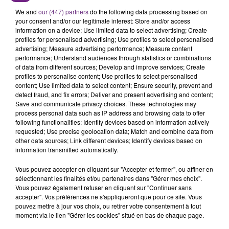
Cela fait déjà une semaine que la centrale
We and
our (447) partners
do the following data processing based on
your consent and/or our legitimate interest: Store and/or access
nucléaire ardennaise est à l'arrêt. Une situation
information on a device; Use limited data to select advertising; Create
justifiée par la sécheresse intense qui est toujours
profiles for personalised advertising; Use profiles to select personalised
TITRES DIFFUSÉS
présente.
advertising; Measure advertising performance; Measure content
performance; Understand audiences through statistics or combinations
of data from different sources; Develop and improve services; Create
11h56
11h56
11h53
11h53
profiles to personalise content; Use profiles to select personalised
content; Use limited data to select content; Ensure security, prevent and
detect fraud, and fix errors; Deliver and present advertising and content;
Save and communicate privacy choices. These technologies may
process personal data such as IP address and browsing data to offer
following functionalities: Identify devices based on information actively
requested; Use precise geolocation data; Match and combine data from
other data sources; Link different devices; Identify devices based on
information transmitted automatically.
Vous pouvez accepter en cliquant sur "Accepter et fermer", ou affiner en
sélectionnant les finalités et/ou partenaires dans "Gérer mes choix".
AMIR
ARIANA GRANDE
Vous pouvez également refuser en cliquant sur "Continuer sans
On Dirait
Hate That I Made You Love
accepter". Vos préférences ne s'appliqueront que pour ce site. Vous
Me
pouvez mettre à jour vos choix, ou retirer votre consentement à tout
moment via le lien "Gérer les cookies" situé en bas de chaque page.
11h50
11h50
11h45
11h45