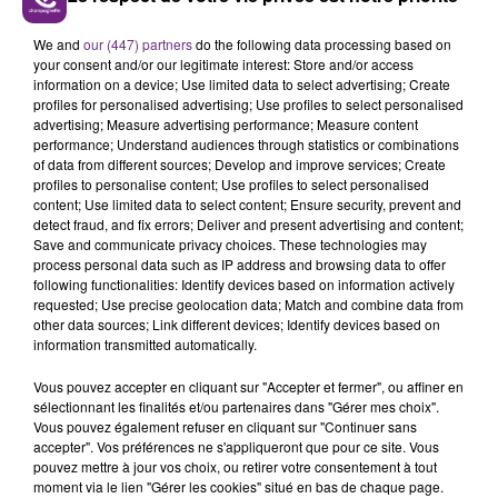
VENEZ FÊTER CE WEEK-END
We and
our (447) partners
do the following data processing based on
L'ANNIVERSAIRE DE WOINIC
your consent and/or our legitimate interest: Store and/or access
Ce samedi 8 août sera un grand jour :
information on a device; Use limited data to select advertising; Create
profiles for personalised advertising; Use profiles to select personalised
l'anniversaire du plus gros sanglier du monde.
advertising; Measure advertising performance; Measure content
Une fête est donc organisée et vous êtes tous
TITRES DIFFUSÉS
performance; Understand audiences through statistics or combinations
conviés !
of data from different sources; Develop and improve services; Create
profiles to personalise content; Use profiles to select personalised
content; Use limited data to select content; Ensure security, prevent and
8h13
8h13
8h10
8h10
detect fraud, and fix errors; Deliver and present advertising and content;
Save and communicate privacy choices. These technologies may
process personal data such as IP address and browsing data to offer
following functionalities: Identify devices based on information actively
requested; Use precise geolocation data; Match and combine data from
other data sources; Link different devices; Identify devices based on
information transmitted automatically.
Vous pouvez accepter en cliquant sur "Accepter et fermer", ou affiner en
sélectionnant les finalités et/ou partenaires dans "Gérer mes choix".
Vous pouvez également refuser en cliquant sur "Continuer sans
accepter". Vos préférences ne s'appliqueront que pour ce site. Vous
TAYLOR SWIFT
MAROON 5
I Knew It, I Knew You
What Lovers Do
pouvez mettre à jour vos choix, ou retirer votre consentement à tout
moment via le lien "Gérer les cookies" situé en bas de chaque page.