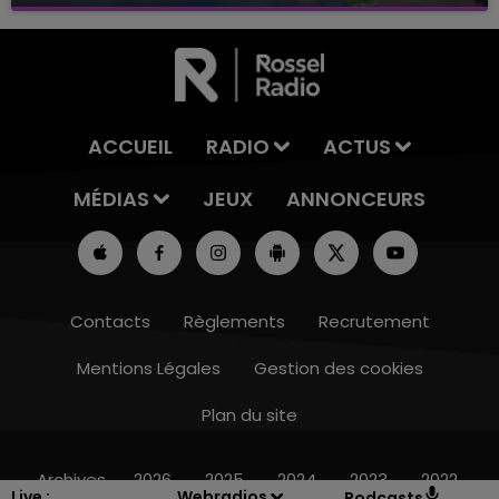
avec La Famille Champagne FM, à 8H10
ACCUEIL
RADIO
ACTUS
MÉDIAS
JEUX
ANNONCEURS
Contacts
Règlements
Recrutement
Mentions Légales
Gestion des cookies
Plan du site
14h00 - 15h00
LA RADIO POP
Archives
2026
2025
2024
2023
2022
Live :
Webradios
Podcasts