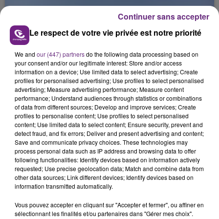
jamais vu !
Continuer sans accepter
Le respect de votre vie privée est notre priorité
We and
our (447) partners
do the following data processing based on
your consent and/or our legitimate interest: Store and/or access
information on a device; Use limited data to select advertising; Create
L'INSPECTION DU TRAVAIL RAPPELLE À
profiles for personalised advertising; Use profiles to select personalised
advertising; Measure advertising performance; Measure content
L'ORDRE SUR LES CONDITIONS DE...
performance; Understand audiences through statistics or combinations
Alors que les dates de début des vendange 2026
of data from different sources; Develop and improve services; Create
s'est avéré être plus précoce que prévu,
profiles to personalise content; Use profiles to select personalised
content; Use limited data to select content; Ensure security, prevent and
l'inspection du Travail en profite pour rappeler
TITRES DIFFUSÉS
detect fraud, and fix errors; Deliver and present advertising and content;
les conditions de...
Save and communicate privacy choices. These technologies may
process personal data such as IP address and browsing data to offer
following functionalities: Identify devices based on information actively
9h08
9h08
9h04
9h04
requested; Use precise geolocation data; Match and combine data from
other data sources; Link different devices; Identify devices based on
information transmitted automatically.
Vous pouvez accepter en cliquant sur "Accepter et fermer", ou affiner en
sélectionnant les finalités et/ou partenaires dans "Gérer mes choix".