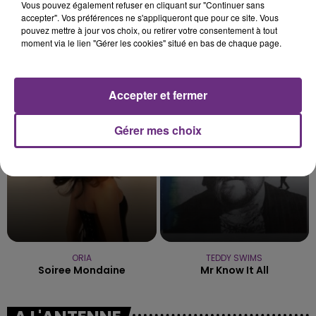
Vous pouvez également refuser en cliquant sur "Continuer sans
accepter". Vos préférences ne s'appliqueront que pour ce site. Vous
pouvez mettre à jour vos choix, ou retirer votre consentement à tout
moment via le lien "Gérer les cookies" situé en bas de chaque page.
BRICE CONRAD
ALEX WARREN
Oh La
Fever Dream
Accepter et fermer
8h57
8h57
8h51
8h51
Gérer mes choix
ORIA
TEDDY SWIMS
Soiree Mondaine
Mr Know It All