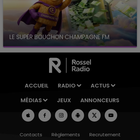
LE SUPER BOUCHON CHAMPAGNE FM
avec La Famille Champagne FM, à 8H10
ACCUEIL
RADIO
ACTUS
MÉDIAS
JEUX
ANNONCEURS
Contacts
Règlements
Recrutement