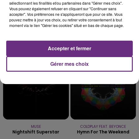
sélectionnant les finalités et/ou partenaires dans "Gérer mes choix".
Vous pouvez également refuser en cliquant sur "Continuer sans
accepter". Vos préférences ne s'appliqueront que pour ce site. Vous
pouvez mettre à jour vos choix, ou retirer votre consentement à tout
moment via le lien "Gérer les cookies" situé en bas de chaque page.
DJ GOJA & JASON DERULO &
DISIZ & THEODORA
Melodrama
MELODY
Accepter et fermer
Mi Chico
12h51
12h51
Gérer mes choix
12h47
12h47
MUSE
COLDPLAY FEAT. BEYONCE
Nightshift Superstar
Hymn For The Weekend