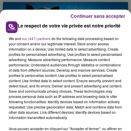
fin de matinée sur l'A34.
Continuer sans accepter
Le respect de votre vie privée est notre priorité
We and
our (447) partners
do the following data processing based on
your consent and/or our legitimate interest: Store and/or access
information on a device; Use limited data to select advertising; Create
VENEZ FÊTER CE WEEK-END
profiles for personalised advertising; Use profiles to select personalised
advertising; Measure advertising performance; Measure content
L'ANNIVERSAIRE DE WOINIC
performance; Understand audiences through statistics or combinations
Ce samedi 8 août sera un grand jour :
of data from different sources; Develop and improve services; Create
profiles to personalise content; Use profiles to select personalised
l'anniversaire du plus gros sanglier du monde.
content; Use limited data to select content; Ensure security, prevent and
Une fête est donc organisée et vous êtes tous
detect fraud, and fix errors; Deliver and present advertising and content;
TITRES DIFFUSÉS
conviés !
Save and communicate privacy choices. These technologies may
process personal data such as IP address and browsing data to offer
following functionalities: Identify devices based on information actively
12h59
12h59
12h56
12h56
requested; Use precise geolocation data; Match and combine data from
other data sources; Link different devices; Identify devices based on
information transmitted automatically.
Vous pouvez accepter en cliquant sur "Accepter et fermer", ou affiner en