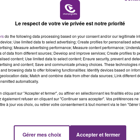
14h00 - 15h00
LA RADIO POP
Le respect de votre vie privée est notre priorité
ers
do the following data processing based on your consent and/or our legitimate int
device; Use limited data to select advertising; Create profiles for personalised adver
vertising; Measure advertising performance; Measure content performance; Unders
ns of data from different sources; Develop and improve services; Create profiles to 
alised content; Use limited data to select content; Ensure security, prevent and detect
ertising and content; Save and communicate privacy choices. These technologies
and browsing data to offer following functionalities: Identify devices based on infor
VENEZ FÊTER CE WEEK-END
eolocation data; Match and combine data from other data sources; Link different de
nsmitted automatically.
L'ANNIVERSAIRE DE WOINIC
Ce samedi 8 août sera un grand jour :
cliquant sur "Accepter et fermer", ou affiner en sélectionnant les finalités et/ou pa
l'anniversaire du plus gros sanglier du monde.
 également refuser en cliquant sur "Continuer sans accepter". Vos préférences ne 
tre à jour vos choix, ou retirer votre consentement à tout moment via le lien "Gérer 
Une fête est donc organisée et vous êtes tous
conviés !
Gérer mes choix
Accepter et fermer
15h00 - 19h00