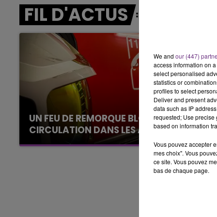
FIL D'ACTUS
10h00 - 14h00
LE TICKET DE CAISSE
We and
our (447) partn
access information on a 
select personalised ad
statistics or combinatio
profiles to select person
Deliver and present adv
data such as IP address 
UN FEU DE REMORQUE BLOQUE LA
requested; Use precise g
based on information tra
CIRCULATION DANS LES ARDENNES
Un feu de remorque s'est déclaré ce mercredi
Vous pouvez accepter en 
en fin de matinée sur l'A34.
mes choix". Vous pouvez
ce site. Vous pouvez met
bas de chaque page.
14h00 - 15h00