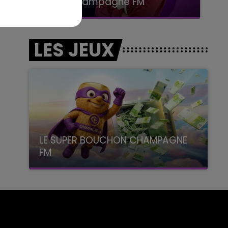
LA POP MACHINE - CHAMPAGNE FM
LES JEUX
LE SUPER BOUCHON CHAMPAGNE
FM
avec La Famille Champagne FM, à 8H10