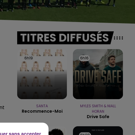
TITRES DIFFUSÉS
6h19
6h19
6h16
6h16
SANTA
MYLES SMITH & NIALL
nt
Recommence-Moi
HORAN
Drive Safe
uer sans accepter