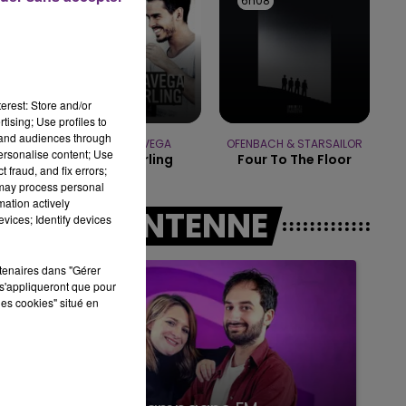
6h11
6h11
6h08
6h08
15h00 - 19h00
LE CLUB CHAMPAGNE FM
erest: Store and/or
tising; Use profiles to
tand audiences through
FRERO DELAVEGA
OFENBACH & STARSAILOR
personalise content; Use
Sweet Darling
Four To The Floor
 fraud, and fix errors;
 may process personal
mation actively
A L'ANTENNE
vices; Identify devices
rtenaires dans "Gérer
s'appliqueront que pour
les cookies" situé en
19h00 - 19h15