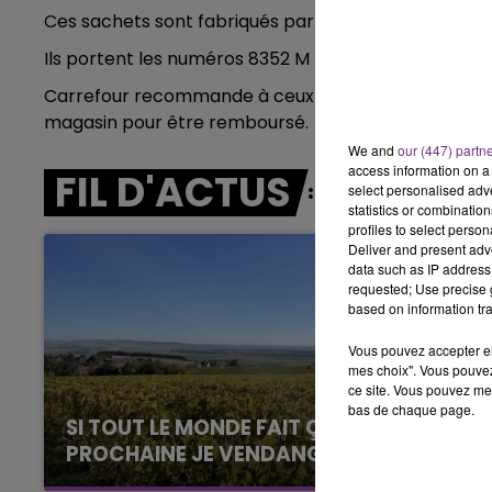
5h00 - 6h00
Ces sachets sont fabriqués par la société Greenya
LE BEST OF DE LA FAMILLE
CHAMPAGNE FM
Ils portent les numéros 8352 M (avec une date de pé
Carrefour recommande à ceux qui auraient acheté 
magasin pour être remboursé.
We and
our (447) partn
access information on a 
FIL D'ACTUS
select personalised ad
statistics or combinatio
profiles to select person
Deliver and present adv
data such as IP address 
requested; Use precise g
based on information tra
Vous pouvez accepter en 
mes choix". Vous pouvez
ce site. Vous pouvez met
bas de chaque page.
SI TOUT LE MONDE FAIT ÇA, MOI L'ANNÉE
PROCHAINE JE VENDANGE EN...
La vendange en Champagne a débuté ce jeudi