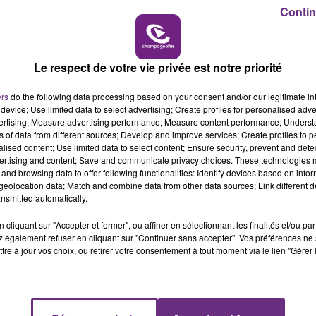
Contin
rd France mais sont vendus chez Carrefour sans marque.
6h00 - 10h00
LA FAMILLE
remption le 18/12/2020) et 8031 M (périmés le 31/01/2020
ce produit de ne pas le consommer et de le rapporter e
Le respect de votre vie privée est notre priorité
ers
do the following data processing based on your consent and/or our legitimate int
device; Use limited data to select advertising; Create profiles for personalised adver
vertising; Measure advertising performance; Measure content performance; Unders
ns of data from different sources; Develop and improve services; Create profiles to 
alised content; Use limited data to select content; Ensure security, prevent and detect
ertising and content; Save and communicate privacy choices. These technologies
and browsing data to offer following functionalities: Identify devices based on infor
eolocation data; Match and combine data from other data sources; Link different de
nsmitted automatically.
cliquant sur "Accepter et fermer", ou affiner en sélectionnant les finalités et/ou pa
 également refuser en cliquant sur "Continuer sans accepter". Vos préférences ne 
tre à jour vos choix, ou retirer votre consentement à tout moment via le lien "Gérer 
L'INSPECTION DU TRAVAIL RAPPELLE À
L'ORDRE SUR LES CONDITIONS DE...
Alors que les dates de début des vendange