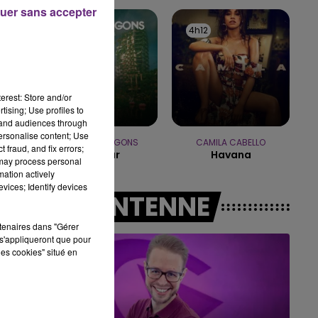
uer sans accepter
10h00 - 14h00
4h15
4h15
4h12
4h12
LE TICKET DE CAISSE
).
n
erest: Store and/or
tising; Use profiles to
tand audiences through
personalise content; Use
IMAGINE DRAGONS
CAMILA CABELLO
 fraud, and fix errors;
Bad Liar
Havana
 may process personal
mation actively
vices; Identify devices
A L'ANTENNE
rtenaires dans "Gérer
s'appliqueront que pour
les cookies" situé en