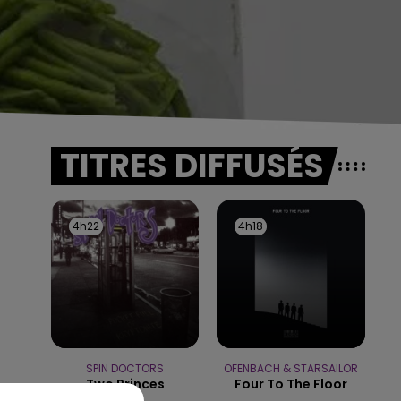
TITRES DIFFUSÉS
4h22
4h22
4h18
4h18
SPIN DOCTORS
OFENBACH & STARSAILOR
Two Princes
Four To The Floor