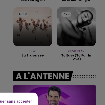
16h00 - 20h00
LE WEEK-END CHAMPAGNE FM
17h56
17h56
17h53
17h53
TRYO
OLIVIA DEAN
La Traversee
So Easy (to Fall In
Love)
A L'ANTENNE
uer sans accepter