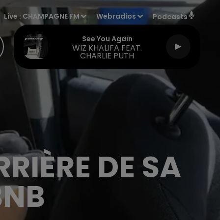
Live :
CHAMPAGNE FM
Webradios
Podcasts
See You Again
WIZ KHALIFA FEAT.
CHARLIE PUTH
RRIÈRE DE SA
BNB