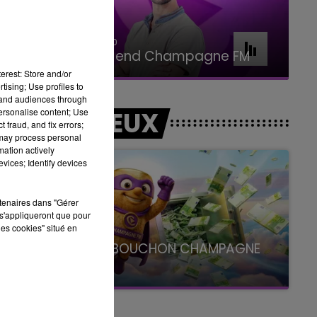
7h00 - 11h00
BEST OF
erest: Store and/or
tising; Use profiles to
tand audiences through
personalise content; Use
LES JEUX
 fraud, and fix errors;
 may process personal
mation actively
vices; Identify devices
rtenaires dans "Gérer
s'appliqueront que pour
les cookies" situé en
LE SUPER BOUCHON CHAMPAGNE
FM
avec La Famille Champagne FM, à 8H10