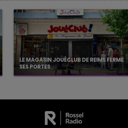
LE MAGASIN JOUÉCLUB DE REIMS FERME
SES PORTES
C'était l'une des institutions du centre-ville
rémois. Le magasin JouéClub est contraint de
fermer ses portes.