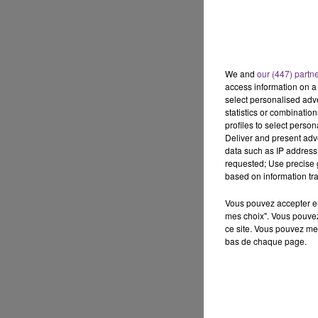
11h00 - 16h00
Le week-end Champagne 
We and
our (447) partn
access information on a 
select personalised ad
statistics or combinatio
profiles to select person
Deliver and present adv
data such as IP address 
requested; Use precise g
based on information tra
Vous pouvez accepter en 
mes choix". Vous pouvez
ce site. Vous pouvez met
bas de chaque page.