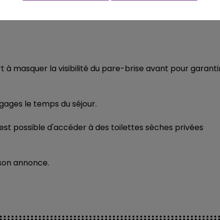
rt à masquer la visibilité du pare-brise avant pour garanti
agages le temps du séjour.
 est possible d'accéder à des toilettes sèches privées
 son annonce.