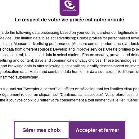
16h00 - 20h00
Le respect de votre vie privée est notre priorité
FM
Le Week-end Champagne FM
ers
do the following data processing based on your consent and/or our legitimate int
device; Use limited data to select advertising; Create profiles for personalised adver
vertising; Measure advertising performance; Measure content performance; Unders
ns of data from different sources; Develop and improve services; Create profiles to 
alised content; Use limited data to select content; Ensure security, prevent and detect
ertising and content; Save and communicate privacy choices. These technologies
and browsing data to offer following functionalities: Identify devices based on infor
eolocation data; Match and combine data from other data sources; Link different de
nsmitted automatically.
cliquant sur "Accepter et fermer", ou affiner en sélectionnant les finalités et/ou pa
 également refuser en cliquant sur "Continuer sans accepter". Vos préférences ne 
tre à jour vos choix, ou retirer votre consentement à tout moment via le lien "Gérer 
Gérer mes choix
Accepter et fermer