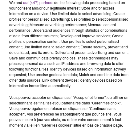
We and
our (447) partners
do the following data processing based on
l'anniversaire du plus gros sanglier du monde.
your consent and/or our legitimate interest: Store and/or access
Une fête est donc organisée et vous êtes tous
information on a device; Use limited data to select advertising; Create
TITRES DIFFUSÉS
conviés !
profiles for personalised advertising; Use profiles to select personalised
advertising; Measure advertising performance; Measure content
performance; Understand audiences through statistics or combinations
of data from different sources; Develop and improve services; Create
13h04
13h04
13h01
13h01
profiles to personalise content; Use profiles to select personalised
content; Use limited data to select content; Ensure security, prevent and
detect fraud, and fix errors; Deliver and present advertising and content;
Save and communicate privacy choices. These technologies may
process personal data such as IP address and browsing data to offer
following functionalities: Identify devices based on information actively
requested; Use precise geolocation data; Match and combine data from
other data sources; Link different devices; Identify devices based on
information transmitted automatically.
Vous pouvez accepter en cliquant sur "Accepter et fermer", ou affiner en
ED SHEERAN
ALEX WARREN
sélectionnant les finalités et/ou partenaires dans "Gérer mes choix".
Shape Of You
Fever Dream
Vous pouvez également refuser en cliquant sur "Continuer sans
accepter". Vos préférences ne s'appliqueront que pour ce site. Vous
12h59
12h59
12h56
12h56
pouvez mettre à jour vos choix, ou retirer votre consentement à tout
moment via le lien "Gérer les cookies" situé en bas de chaque page.