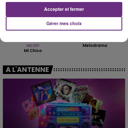
Accepter et fermer
Gérer mes choix
DJ GOJA & JASON DERULO &
DISIZ & THEODORA
Melodrama
MELODY
Mi Chico
A L'ANTENNE