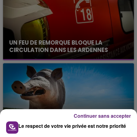
UN FEU DE REMORQUE BLOQUE LA
CIRCULATION DANS LES ARDENNES
Un feu de remorque s'est déclaré ce mercredi en
fin de matinée sur l'A34.
Continuer sans accepter
VENEZ FÊTER CE WEEK-END
Le respect de votre vie privée est notre priorité
L'ANNIVERSAIRE DE WOINIC
Ce samedi 8 août sera un grand jour :