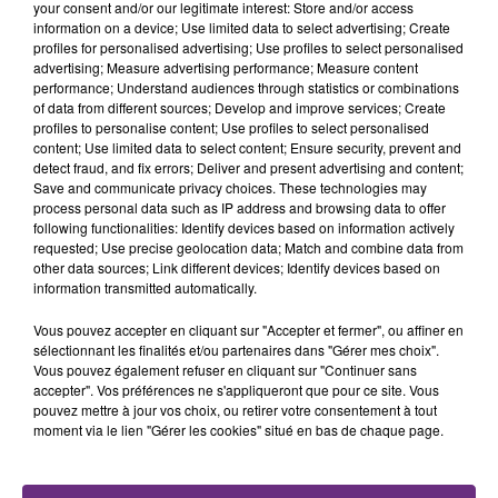
your consent and/or our legitimate interest: Store and/or access
fermer ses portes.
information on a device; Use limited data to select advertising; Create
TITRES DIFFUSÉS
profiles for personalised advertising; Use profiles to select personalised
advertising; Measure advertising performance; Measure content
performance; Understand audiences through statistics or combinations
7h44
7h44
7h41
7h41
of data from different sources; Develop and improve services; Create
profiles to personalise content; Use profiles to select personalised
content; Use limited data to select content; Ensure security, prevent and
detect fraud, and fix errors; Deliver and present advertising and content;
Save and communicate privacy choices. These technologies may
process personal data such as IP address and browsing data to offer
following functionalities: Identify devices based on information actively
requested; Use precise geolocation data; Match and combine data from
other data sources; Link different devices; Identify devices based on
information transmitted automatically.
Vous pouvez accepter en cliquant sur "Accepter et fermer", ou affiner en
JOHN LEGEND
OFENBACH & STARSAILOR
sélectionnant les finalités et/ou partenaires dans "Gérer mes choix".
All Of Me
Four To The Floor
Vous pouvez également refuser en cliquant sur "Continuer sans
accepter". Vos préférences ne s'appliqueront que pour ce site. Vous
7h38
7h38
7h34
7h34
pouvez mettre à jour vos choix, ou retirer votre consentement à tout
moment via le lien "Gérer les cookies" situé en bas de chaque page.