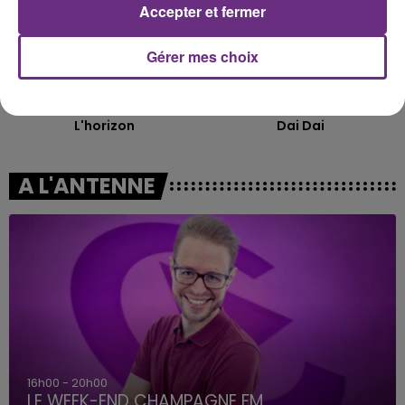
Accepter et fermer
Gérer mes choix
PIERRE GARNIER
SHAKIRA FEAT. BURNA BOY
L'horizon
Dai Dai
A L'ANTENNE
16h00 - 20h00
LE WEEK-END CHAMPAGNE FM