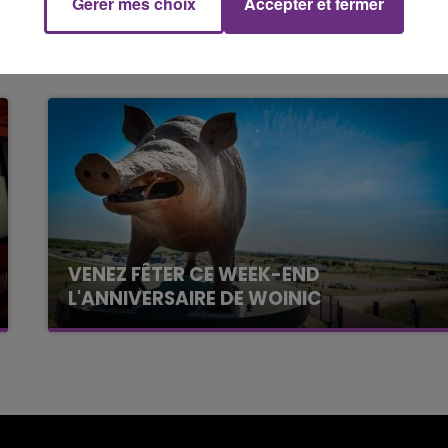
Gérer mes choix
Accepter et fermer
19h00 - 19h15
LA POP MACHINE - CHAMPAGNE FM
VENEZ FÊTER CE WEEK-END
L'ANNIVERSAIRE DE WOINIC
Ce samedi 8 août sera un grand jour :
l'anniversaire du plus gros sanglier du monde.
Une fête est donc organisée et vous êtes tous
conviés !