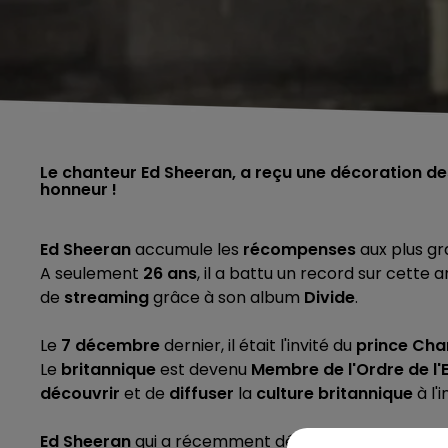
Le chanteur Ed Sheeran, a reçu une décoration des
honneur !
Ed Sheeran
accumule les
récompenses
aux plus gr
A seulement
26 ans
, il a battu un record sur cette
de
streaming
grâce à son album
Divide
.
Le
7 décembre
dernier, il était l'invité du
prince Cha
Le
britannique
est devenu
Membre de l'Ordre de l'
découvrir
et de
diffuser
la
culture britannique
à l'
Ed Sheeran
qui a récemment déclaré travailler sur