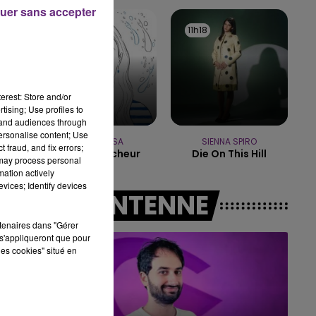
19h00 - 19h15
uer sans accepter
LA POP MACHINE - CHAMPAGNE FM
11h22
11h22
11h18
11h18
erest: Store and/or
tising; Use profiles to
tand audiences through
personalise content; Use
MANON LISA
SIENNA SPIRO
 fraud, and fix errors;
Le Petit Pecheur
Die On This Hill
 may process personal
mation actively
vices; Identify devices
A L'ANTENNE
rtenaires dans "Gérer
s'appliqueront que pour
les cookies" situé en