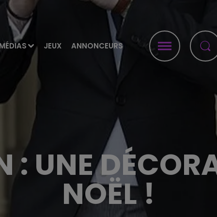
MÉDIAS
JEUX
ANNONCEURS
N : UNE DÉCOR
NOËL !