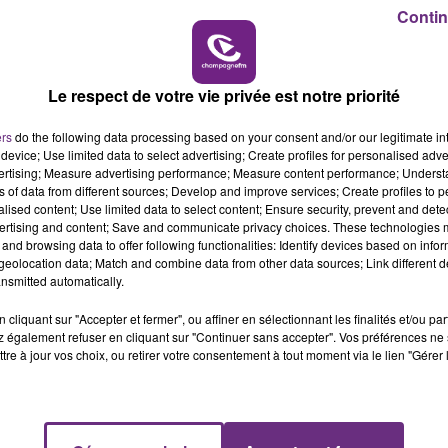
15h00 - 19h00
Contin
LE CLUB CHAMPAGNE FM
ientôt
!
Le respect de votre vie privée est notre priorité
ers
do the following data processing based on your consent and/or our legitimate int
device; Use limited data to select advertising; Create profiles for personalised adver
vertising; Measure advertising performance; Measure content performance; Unders
ns of data from different sources; Develop and improve services; Create profiles to 
alised content; Use limited data to select content; Ensure security, prevent and detect
ertising and content; Save and communicate privacy choices. These technologies
and browsing data to offer following functionalities: Identify devices based on infor
eolocation data; Match and combine data from other data sources; Link different de
nsmitted automatically.
cliquant sur "Accepter et fermer", ou affiner en sélectionnant les finalités et/ou pa
 également refuser en cliquant sur "Continuer sans accepter". Vos préférences ne 
tre à jour vos choix, ou retirer votre consentement à tout moment via le lien "Gérer 