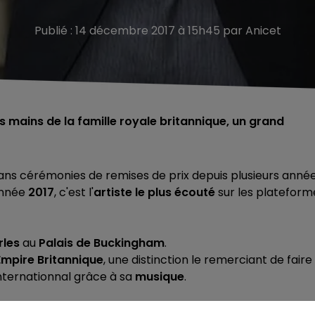
Publié : 14 décembre 2017 à 15h45 par Anicet
 mains de la famille royale britannique, un grand
ans cérémonies de remises de prix depuis plusieurs année
 année
2017
, c'est l'
artiste le plus écouté
sur les plateform
rles
au
Palais de Buckingham
.
Empire Britannique
, une distinction le remerciant de faire
internationnal grâce à sa
musique
.
 un
nouvel album
composé sur de
nouveaux tubes
plus