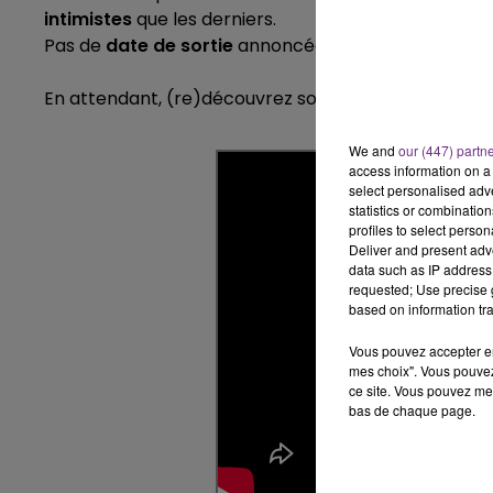
14h00 - 15h00
intimistes
que les derniers.
LA RADIO POP
Pas de
date de sortie
annoncée, on l'espère pour
b
En attendant, (re)découvrez son tube
Perfect
:
We and
our (447) partn
access information on a 
select personalised ad
statistics or combinatio
profiles to select person
Deliver and present adv
data such as IP address 
requested; Use precise g
based on information tra
Vous pouvez accepter en 
mes choix". Vous pouvez
ce site. Vous pouvez met
bas de chaque page.