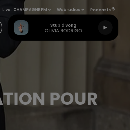
Live :
CHAMPAGNE FM
Webradios
Podcasts
Stupid Song
OLIVIA RODRIGO
ATION POUR