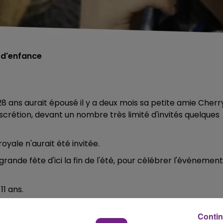
 d'enfance
28 ans aurait épousé il y a deux mois sa petite amie Cherr
crétion, devant un nombre très limité d'invités quelques
oyale n'aurait été invitée.
 grande fête d'ici la fin de l'été, pour célébrer l'événement
11 ans.
Contin