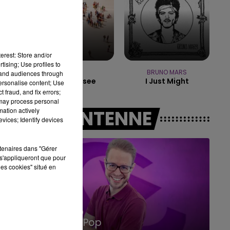
10h00 - 14h00
LE TICKET DE CAISSE
erest: Store and/or
tising; Use profiles to
TRYO
BRUNO MARS
tand audiences through
La Traversee
I Just Might
personalise content; Use
 fraud, and fix errors;
 may process personal
mation actively
A L'ANTENNE
vices; Identify devices
rtenaires dans "Gérer
s'appliqueront que pour
les cookies" situé en
14h00 - 15h00
La Radio Pop