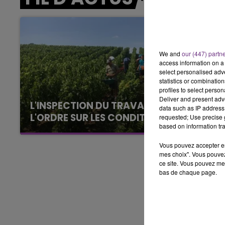
LE BEST OF DE LA FAMILLE
CHAMPAGNE FM
We and
our (447) partn
access information on a 
select personalised ad
statistics or combinatio
profiles to select person
Deliver and present adv
L'INSPECTION DU TRAVAIL RAPPELLE À
data such as IP address 
L'ORDRE SUR LES CONDITIONS DE...
requested; Use precise g
based on information tra
Alors que les dates de début des vendange
2026 s'est avéré être plus précoce que prévu,
Vous pouvez accepter en 
l'inspection du Travail en profite pour rappeler
mes choix". Vous pouvez
ce site. Vous pouvez met
les conditions de...
bas de chaque page.
LE
6h00 - 10h00
La Famille