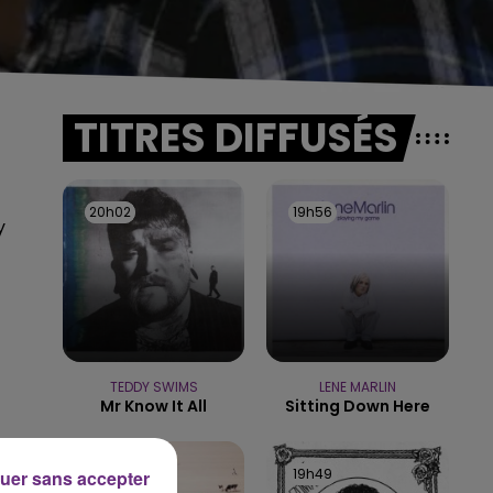
TITRES DIFFUSÉS
20h02
20h02
19h56
19h56
y
TEDDY SWIMS
LENE MARLIN
Mr Know It All
Sitting Down Here
19h53
19h53
19h49
19h49
uer sans accepter