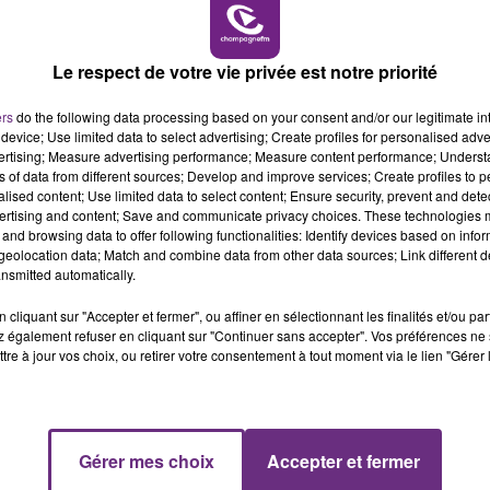
6h00 - 10h00
LA FAMILLE
Le respect de votre vie privée est notre priorité
ers
do the following data processing based on your consent and/or our legitimate int
device; Use limited data to select advertising; Create profiles for personalised adver
vertising; Measure advertising performance; Measure content performance; Unders
ns of data from different sources; Develop and improve services; Create profiles to 
alised content; Use limited data to select content; Ensure security, prevent and detect
ertising and content; Save and communicate privacy choices. These technologies
UN FEU DE REMORQUE BLOQUE LA
and browsing data to offer following functionalities: Identify devices based on infor
CIRCULATION DANS LES ARDENNES
eolocation data; Match and combine data from other data sources; Link different de
nsmitted automatically.
Un feu de remorque s'est déclaré ce mercredi
en fin de matinée sur l'A34.
cliquant sur "Accepter et fermer", ou affiner en sélectionnant les finalités et/ou pa
 également refuser en cliquant sur "Continuer sans accepter". Vos préférences ne 
tre à jour vos choix, ou retirer votre consentement à tout moment via le lien "Gérer 
10h00 - 14h00
Gérer mes choix
Accepter et fermer
LE TICKET DE CAISSE