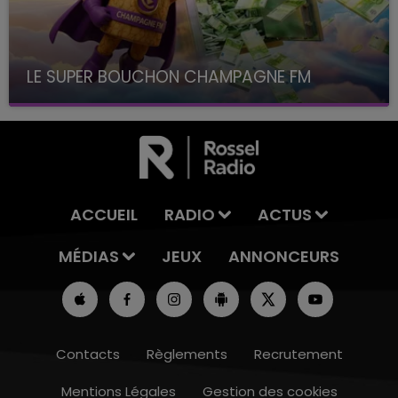
LE SUPER BOUCHON CHAMPAGNE FM
avec La Famille Champagne FM, à 8H10
ACCUEIL
RADIO
ACTUS
MÉDIAS
JEUX
ANNONCEURS
Contacts
Règlements
Recrutement
Mentions Légales
Gestion des cookies