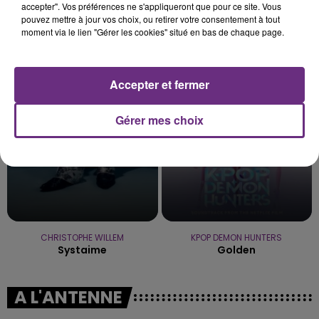
accepter". Vos préférences ne s'appliqueront que pour ce site. Vous
pouvez mettre à jour vos choix, ou retirer votre consentement à tout
moment via le lien "Gérer les cookies" situé en bas de chaque page.
SHANIA TWAIN
JEREMY FREROT
That Don't Impress Me
Frerot
Much
Accepter et fermer
10h58
10h58
10h55
10h55
Gérer mes choix
CHRISTOPHE WILLEM
KPOP DEMON HUNTERS
Systaime
Golden
A L'ANTENNE