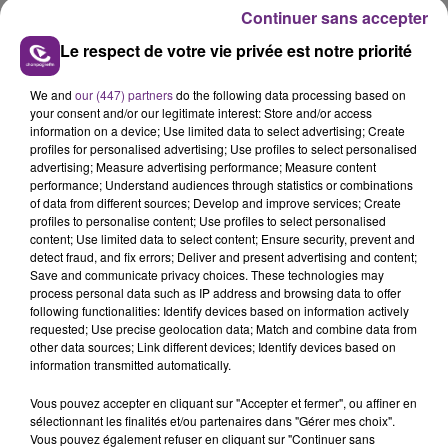
Continuer sans accepter
Le respect de votre vie privée est notre priorité
We and
our (447) partners
do the following data processing based on
your consent and/or our legitimate interest: Store and/or access
LE MAGASIN JOUÉCLUB DE REIMS FERME
information on a device; Use limited data to select advertising; Create
SES PORTES
profiles for personalised advertising; Use profiles to select personalised
C'était l'une des institutions du centre-ville
advertising; Measure advertising performance; Measure content
performance; Understand audiences through statistics or combinations
rémois. Le magasin JouéClub est contraint de
of data from different sources; Develop and improve services; Create
fermer ses portes.
profiles to personalise content; Use profiles to select personalised
TITRES DIFFUSÉS
content; Use limited data to select content; Ensure security, prevent and
detect fraud, and fix errors; Deliver and present advertising and content;
Save and communicate privacy choices. These technologies may
11h04
11h04
11h02
11h02
process personal data such as IP address and browsing data to offer
following functionalities: Identify devices based on information actively
requested; Use precise geolocation data; Match and combine data from
other data sources; Link different devices; Identify devices based on
information transmitted automatically.
Vous pouvez accepter en cliquant sur "Accepter et fermer", ou affiner en
sélectionnant les finalités et/ou partenaires dans "Gérer mes choix".
Vous pouvez également refuser en cliquant sur "Continuer sans