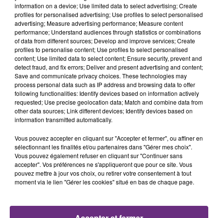
TITRES DIFFUSÉS
information on a device; Use limited data to select advertising; Create
profiles for personalised advertising; Use profiles to select personalised
advertising; Measure advertising performance; Measure content
performance; Understand audiences through statistics or combinations
12h42
12h42
12h38
12h38
of data from different sources; Develop and improve services; Create
profiles to personalise content; Use profiles to select personalised
content; Use limited data to select content; Ensure security, prevent and
detect fraud, and fix errors; Deliver and present advertising and content;
Save and communicate privacy choices. These technologies may
process personal data such as IP address and browsing data to offer
following functionalities: Identify devices based on information actively
requested; Use precise geolocation data; Match and combine data from
other data sources; Link different devices; Identify devices based on
information transmitted automatically.
MICHAEL JACKSON
SHAKIRA FEAT. BURNA BOY
Vous pouvez accepter en cliquant sur "Accepter et fermer", ou affiner en
You Are Not Alone
Dai Dai
sélectionnant les finalités et/ou partenaires dans "Gérer mes choix".
Vous pouvez également refuser en cliquant sur "Continuer sans
accepter". Vos préférences ne s'appliqueront que pour ce site. Vous
12h35
12h35
12h33
12h33
pouvez mettre à jour vos choix, ou retirer votre consentement à tout
moment via le lien "Gérer les cookies" situé en bas de chaque page.
Accepter et fermer