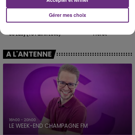
Gérer mes choix
OLIVIA DEAN
JEREMY FREROT
So Easy (to Fall In Love)
Frerot
A L'ANTENNE
16h00 - 20h00
LE WEEK-END CHAMPAGNE FM