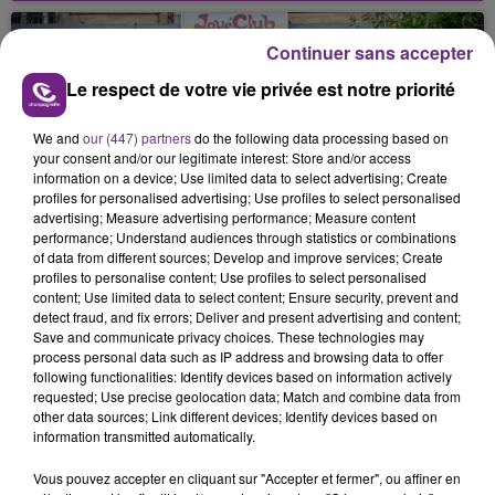
nucléaire ardennaise est à l'arrêt. Une situation
justifiée par la sécheresse intense qui est toujours
Continuer sans accepter
présente.
Le respect de votre vie privée est notre priorité
We and
our (447) partners
do the following data processing based on
your consent and/or our legitimate interest: Store and/or access
information on a device; Use limited data to select advertising; Create
profiles for personalised advertising; Use profiles to select personalised
LE MAGASIN JOUÉCLUB DE REIMS FERME
advertising; Measure advertising performance; Measure content
SES PORTES
performance; Understand audiences through statistics or combinations
of data from different sources; Develop and improve services; Create
C'était l'une des institutions du centre-ville
profiles to personalise content; Use profiles to select personalised
rémois. Le magasin JouéClub est contraint de
content; Use limited data to select content; Ensure security, prevent and
detect fraud, and fix errors; Deliver and present advertising and content;
fermer ses portes.
TITRES DIFFUSÉS
Save and communicate privacy choices. These technologies may
process personal data such as IP address and browsing data to offer
following functionalities: Identify devices based on information actively
requested; Use precise geolocation data; Match and combine data from
10h07
10h07
10h04
10h04
other data sources; Link different devices; Identify devices based on
information transmitted automatically.
Vous pouvez accepter en cliquant sur "Accepter et fermer", ou affiner en