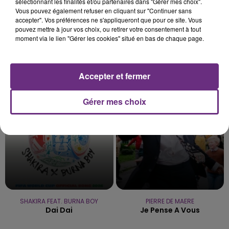
sélectionnant les finalités et/ou partenaires dans "Gérer mes choix".
Vous pouvez également refuser en cliquant sur "Continuer sans
accepter". Vos préférences ne s'appliqueront que pour ce site. Vous
pouvez mettre à jour vos choix, ou retirer votre consentement à tout
moment via le lien "Gérer les cookies" situé en bas de chaque page.
ZAHO & MC SOLAAR
NIRVANA
Comme Caroline
Come As You Are
Accepter et fermer
10h00
10h00
9h57
9h57
Gérer mes choix
SHAKIRA FEAT. BURNA BOY
PIERRE DE MAERE
Dai Dai
Je Pense A Vous