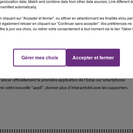
eolocation data; Match and combine data from other data sources; Link different de
nsmitted automatically.
cliquant sur "Accepter et fermer", ou affiner en sélectionnant les finalités et/ou pa
 également refuser en cliquant sur "Continuer sans accepter". Vos préférences ne 
tre à jour vos choix, ou retirer votre consentement à tout moment via le lien "Gérer 
Gérer mes choix
Accepter et fermer
lancer officiellement la première application de l’Estac sur smartphone.
c cette nouvelle "appli", donner plus d’interactivité avec les supporters.