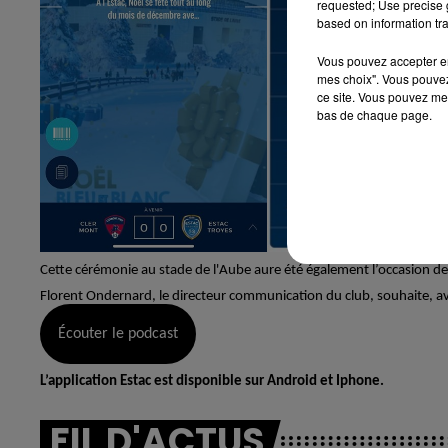
requested; Use precise g
based on information tra
Vous pouvez accepter en 
mes choix". Vous pouvez
ce site. Vous pouvez met
bas de chaque page.
Cette cérémonie au stade de l'Aube aure été également l’occasion de 
Florent Ondernard, le directeur communication du club, souhaite, ave
Écouter le podcast
L’application Estac est disponible sur Android et Iphone.
FIL D'ACTUS