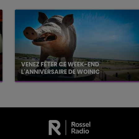
VENEZ FÊTER CE WEEK-END
L'ANNIVERSAIRE DE WOINIC
Ce samedi 8 août sera un grand jour :
l'anniversaire du plus gros sanglier du monde.
Une fête est donc organisée et vous êtes tous
conviés !