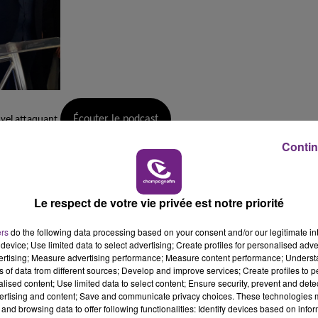
10h00 - 14h00
LE TICKET DE CAISSE
Écouter le podcast
vel attaquant.
Contin
Le respect de votre vie privée est notre priorité
ers
do the following data processing based on your consent and/or our legitimate int
device; Use limited data to select advertising; Create profiles for personalised adver
vertising; Measure advertising performance; Measure content performance; Unders
ns of data from different sources; Develop and improve services; Create profiles to 
alised content; Use limited data to select content; Ensure security, prevent and detect
14h00 - 15h00
ertising and content; Save and communicate privacy choices. These technologies
La Radio Pop
and browsing data to offer following functionalities: Identify devices based on infor