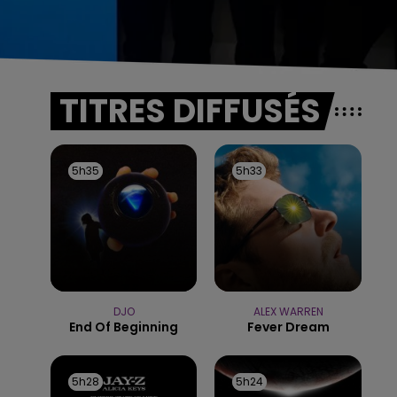
TITRES DIFFUSÉS
5h35
5h35
5h33
5h33
DJO
ALEX WARREN
End Of Beginning
Fever Dream
5h28
5h28
5h24
5h24