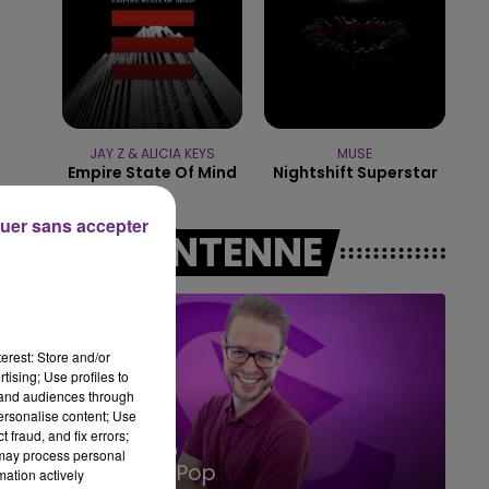
14h00 - 15h00
LA RADIO POP
JAY Z & ALICIA KEYS
MUSE
Empire State Of Mind
Nightshift Superstar
uer sans accepter
A L'ANTENNE
erest: Store and/or
tising; Use profiles to
tand audiences through
personalise content; Use
 fraud, and fix errors;
15h00 - 19h00
 may process personal
Le Club Champagne FM
mation actively