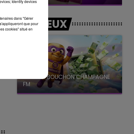
vices; Identify devices
rtenaires dans "Gérer
LES JEUX
s'appliqueront que pour
les cookies" situé en
LE SUPER BOUCHON CHAMPAGNE
FM
avec La Famille Champagne FM, à 8H10