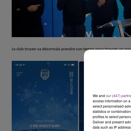
LE
6h00 - 10h00
LA FAMILLE
Le club troyen va désormais prendre son temps pour trouver un nou
We and
our (447) partn
access information on a 
select personalised ad
statistics or combinatio
profiles to select person
10h00 - 14h00
Deliver and present adv
LE TICKET DE CAISSE
data such as IP address 