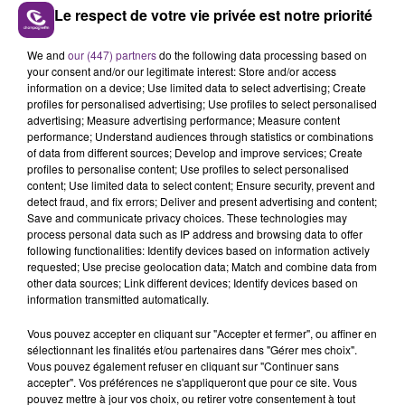
Melodrama
Self Aware
Le respect de votre vie privée est notre priorité
13h26
13h26
13h23
13h23
We and
our (447) partners
do the following data processing based on
your consent and/or our legitimate interest: Store and/or access
information on a device; Use limited data to select advertising; Create
profiles for personalised advertising; Use profiles to select personalised
advertising; Measure advertising performance; Measure content
performance; Understand audiences through statistics or combinations
of data from different sources; Develop and improve services; Create
profiles to personalise content; Use profiles to select personalised
content; Use limited data to select content; Ensure security, prevent and
detect fraud, and fix errors; Deliver and present advertising and content;
Save and communicate privacy choices. These technologies may
process personal data such as IP address and browsing data to offer
OLIVIA RODRIGO
GOTYE
following functionalities: Identify devices based on information actively
Stupid Song
Somebody That I Used To
requested; Use precise geolocation data; Match and combine data from
Know
other data sources; Link different devices; Identify devices based on
information transmitted automatically.
A L'ANTENNE
Vous pouvez accepter en cliquant sur "Accepter et fermer", ou affiner en
sélectionnant les finalités et/ou partenaires dans "Gérer mes choix".
Vous pouvez également refuser en cliquant sur "Continuer sans
accepter". Vos préférences ne s'appliqueront que pour ce site. Vous
pouvez mettre à jour vos choix, ou retirer votre consentement à tout