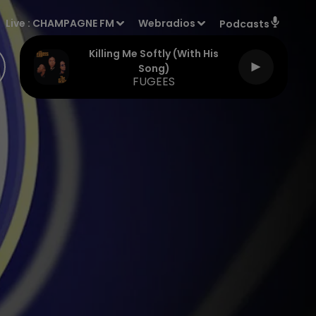
Live :
CHAMPAGNE FM
Webradios
Podcasts
Killing Me Softly (with His
Song)
FUGEES
!