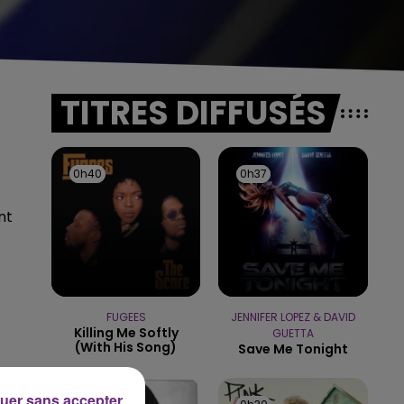
TITRES DIFFUSÉS
0h40
0h40
0h37
0h37
nt
FUGEES
JENNIFER LOPEZ & DAVID
Killing Me Softly
GUETTA
(with His Song)
Save Me Tonight
uer sans accepter