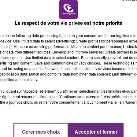
6h00 - 10h00
LA FAMILLE
Le respect de votre vie privée est notre priorité
ers
do the following data processing based on your consent and/or our legitimate int
device; Use limited data to select advertising; Create profiles for personalised adver
vertising; Measure advertising performance; Measure content performance; Unders
ns of data from different sources; Develop and improve services; Create profiles to 
LE MAGASIN JOUÉCLUB DE REIMS FERME
alised content; Use limited data to select content; Ensure security, prevent and detect
ertising and content; Save and communicate privacy choices. These technologies
SES PORTES
and browsing data to offer following functionalities: Identify devices based on infor
C'était l'une des institutions du centre-ville
eolocation data; Match and combine data from other data sources; Link different de
rémois. Le magasin JouéClub est contraint de
nsmitted automatically.
fermer ses portes.
cliquant sur "Accepter et fermer", ou affiner en sélectionnant les finalités et/ou pa
 également refuser en cliquant sur "Continuer sans accepter". Vos préférences ne 
tre à jour vos choix, ou retirer votre consentement à tout moment via le lien "Gérer 
Gérer mes choix
Accepter et fermer
10h00 - 14h00