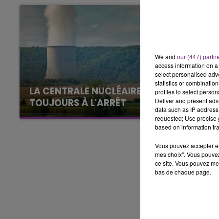
5h00 - 6h00
LE BEST OF DE LA FAMILLE
CHAMPAGNE FM
We and
our (447) partn
access information on a 
select personalised ad
statistics or combinatio
LA CENTRALE NUCLÉAIRE DE CHOOZ
profiles to select person
Deliver and present adv
TOUJOURS À L'ARRÊT
data such as IP address 
Cela fait déjà une semaine que la centrale
requested; Use precise g
nucléaire ardennaise est à l'arrêt. Une situation
based on information tra
justifiée par la sécheresse intense qui est
Vous pouvez accepter en 
toujours présente.
mes choix". Vous pouvez
ce site. Vous pouvez met
bas de chaque page.
LE
6h00 - 10h00