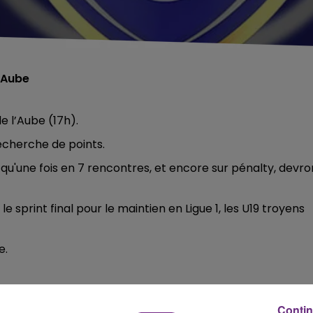
l'Aube
e l’Aube (17h).
echerche de points.
u'une fois en 7 rencontres, et encore sur pénalty, devro
 sprint final pour le maintien en Ligue 1, les U19 troyens
e.
Contin