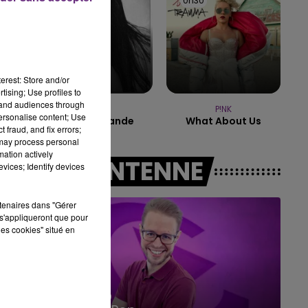
0h34
0h34
0h30
0h30
10h00 - 14h00
LE TICKET DE CAISSE
erest: Store and/or
tising; Use profiles to
tand audiences through
AMBRE
P!NK
personalise content; Use
J'me Demande
What About Us
 fraud, and fix errors;
 may process personal
mation actively
A L'ANTENNE
vices; Identify devices
rtenaires dans "Gérer
s'appliqueront que pour
les cookies" situé en
14h00 - 15h00