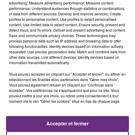
advertising; Measure advertising performance; Measure content
performance; Understand audiences through statistics or combinations
of data from different sources; Develop and improve services; Create
profiles to personalise content; Use profiles to select personalised
content; Use limited data to select content; Ensure security, prevent and
detect fraud, and fix errors; Deliver and present advertising and content;
Save and communicate privacy choices. These technologies may
process personal data such as IP address and browsing data to offer
following functionalities: Identify devices based on information actively
requested; Use precise geolocation data; Match and combine data from
TEMPER CITY
OLIVIA RODRIGO
other data sources; Link different devices; Identify devices based on
Self Aware
Stupid Song
information transmitted automatically.
Vous pouvez accepter en cliquant sur "Accepter et fermer", ou affiner en
13h23
13h23
13h19
13h19
sélectionnant les finalités et/ou partenaires dans "Gérer mes choix".
Vous pouvez également refuser en cliquant sur "Continuer sans
accepter". Vos préférences ne s'appliqueront que pour ce site. Vous
pouvez mettre à jour vos choix, ou retirer votre consentement à tout
moment via le lien "Gérer les cookies" situé en bas de chaque page.
Accepter et fermer