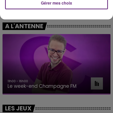
GOTYE
OFENBACH & STARSAILOR
Gérer mes choix
Somebody That I Used To
Four To The Floor
Know
A L'ANTENNE
11h00 - 16h00
Le week-end Champagne FM
LES JEUX