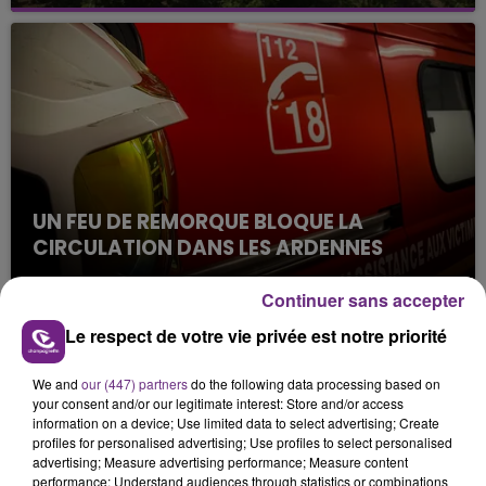
Alors que les dates de début des vendange 2026
s'est avéré être plus précoce que prévu,
l'inspection du Travail en profite pour rappeler
les conditions de...
UN FEU DE REMORQUE BLOQUE LA
CIRCULATION DANS LES ARDENNES
Un feu de remorque s'est déclaré ce mercredi en
Continuer sans accepter
fin de matinée sur l'A34.
Le respect de votre vie privée est notre priorité
TITRES DIFFUSÉS
We and
our (447) partners
do the following data processing based on
your consent and/or our legitimate interest: Store and/or access
19h40
19h40
19h38
19h38
information on a device; Use limited data to select advertising; Create
profiles for personalised advertising; Use profiles to select personalised
advertising; Measure advertising performance; Measure content
performance; Understand audiences through statistics or combinations