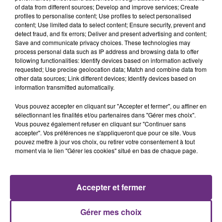
of data from different sources; Develop and improve services; Create
profiles to personalise content; Use profiles to select personalised
content; Use limited data to select content; Ensure security, prevent and
detect fraud, and fix errors; Deliver and present advertising and content;
Save and communicate privacy choices. These technologies may
process personal data such as IP address and browsing data to offer
following functionalities: Identify devices based on information actively
PASSENGER
JULIEN LIEB
requested; Use precise geolocation data; Match and combine data from
Let Her Go
Dis-Moi Ou
other data sources; Link different devices; Identify devices based on
information transmitted automatically.
19h34
19h34
19h30
19h30
Vous pouvez accepter en cliquant sur "Accepter et fermer", ou affiner en
sélectionnant les finalités et/ou partenaires dans "Gérer mes choix".
Vous pouvez également refuser en cliquant sur "Continuer sans
accepter". Vos préférences ne s'appliqueront que pour ce site. Vous
pouvez mettre à jour vos choix, ou retirer votre consentement à tout
moment via le lien "Gérer les cookies" situé en bas de chaque page.
Accepter et fermer
MANESKIN
SHAKIRA FEAT. BURNA BOY
The Loneliest
Dai Dai
Gérer mes choix