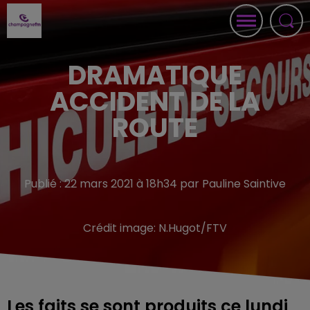
DRAMATIQUE
ACCIDENT DE LA
ROUTE
Publié : 22 mars 2021 à 18h34 par Pauline Saintive
Crédit image:
N.Hugot/FTV
Les faits se sont produits ce lundi