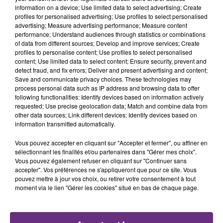
information on a device; Use limited data to select advertising; Create
profiles for personalised advertising; Use profiles to select personalised
advertising; Measure advertising performance; Measure content
11h19
11h19
11h17
11h17
performance; Understand audiences through statistics or combinations
of data from different sources; Develop and improve services; Create
profiles to personalise content; Use profiles to select personalised
content; Use limited data to select content; Ensure security, prevent and
detect fraud, and fix errors; Deliver and present advertising and content;
Save and communicate privacy choices. These technologies may
process personal data such as IP address and browsing data to offer
following functionalities: Identify devices based on information actively
requested; Use precise geolocation data; Match and combine data from
other data sources; Link different devices; Identify devices based on
information transmitted automatically.
CHAPPELL ROAN
MANON LISA
Good Luck, Babe!
Le Petit Pecheur
Vous pouvez accepter en cliquant sur "Accepter et fermer", ou affiner en
sélectionnant les finalités et/ou partenaires dans "Gérer mes choix".
Vous pouvez également refuser en cliquant sur "Continuer sans
11h08
11h08
11h04
11h04
accepter". Vos préférences ne s'appliqueront que pour ce site. Vous
pouvez mettre à jour vos choix, ou retirer votre consentement à tout
moment via le lien "Gérer les cookies" situé en bas de chaque page.