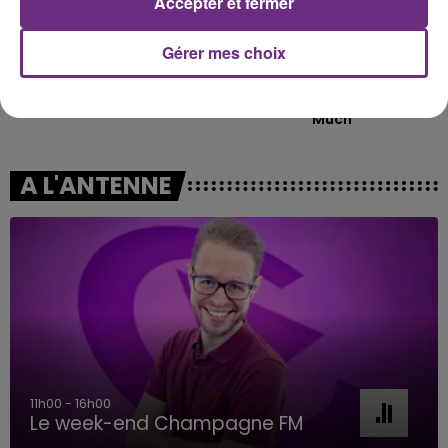
Accepter et fermer
Gérer mes choix
TEMPER CITY
SHANIA TWAIN
Self Aware
That Don't Impress Me
Much
A L'ANTENNE
11h00 - 16h00
Le week-end Champagne FM