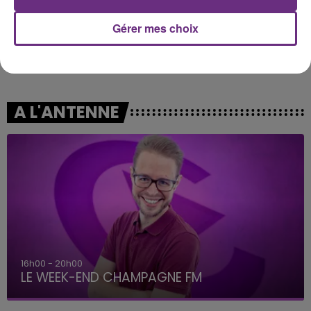
Gérer mes choix
OLIVIA DEAN
JEREMY FREROT
So Easy (to Fall In Love)
Frerot
A L'ANTENNE
16h00 - 20h00
LE WEEK-END CHAMPAGNE FM