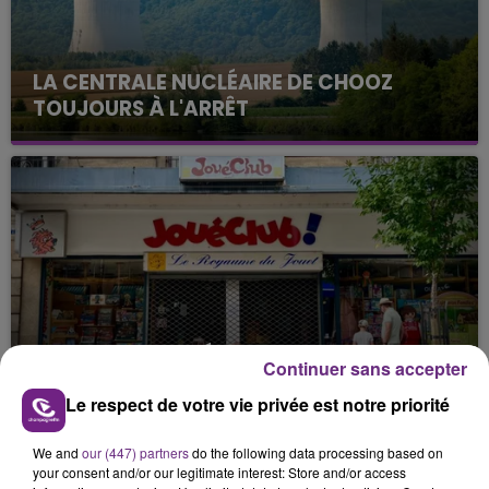
LA CENTRALE NUCLÉAIRE DE CHOOZ
TOUJOURS À L'ARRÊT
Cela fait déjà une semaine que la centrale
nucléaire ardennaise est à l'arrêt. Une situation
justifiée par la sécheresse intense qui est toujours
présente.
LE MAGASIN JOUÉCLUB DE REIMS FERME
Continuer sans accepter
SES PORTES
Le respect de votre vie privée est notre priorité
C'était l'une des institutions du centre-ville
rémois. Le magasin JouéClub est contraint de
We and
our (447) partners
do the following data processing based on
fermer ses portes.
TITRES DIFFUSÉS
your consent and/or our legitimate interest: Store and/or access