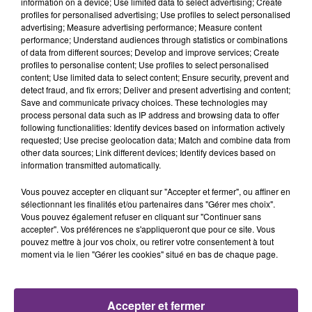
information on a device; Use limited data to select advertising; Create
profiles for personalised advertising; Use profiles to select personalised
advertising; Measure advertising performance; Measure content
12h42
12h42
12h38
12h38
performance; Understand audiences through statistics or combinations
of data from different sources; Develop and improve services; Create
profiles to personalise content; Use profiles to select personalised
content; Use limited data to select content; Ensure security, prevent and
detect fraud, and fix errors; Deliver and present advertising and content;
Save and communicate privacy choices. These technologies may
process personal data such as IP address and browsing data to offer
following functionalities: Identify devices based on information actively
requested; Use precise geolocation data; Match and combine data from
other data sources; Link different devices; Identify devices based on
information transmitted automatically.
MICHAEL JACKSON
SHAKIRA FEAT. BURNA BOY
You Are Not Alone
Dai Dai
Vous pouvez accepter en cliquant sur "Accepter et fermer", ou affiner en
sélectionnant les finalités et/ou partenaires dans "Gérer mes choix".
Vous pouvez également refuser en cliquant sur "Continuer sans
12h35
12h35
12h33
12h33
accepter". Vos préférences ne s'appliqueront que pour ce site. Vous
pouvez mettre à jour vos choix, ou retirer votre consentement à tout
moment via le lien "Gérer les cookies" situé en bas de chaque page.
Accepter et fermer